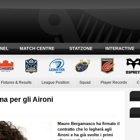
ANEL
MATCH CENTRE
STATZONE
INTERACTIVE
Fixtures & Results
League Position
Squad
Player Records
C
 per gli Aironi
Mauro Bergamasco ha firmato il
contratto che lo legherà agli
Aironi e ha già svolto i primi