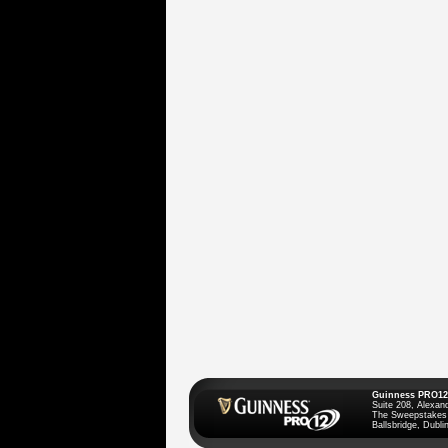
Guinness PRO12
Suite 208, Alexan
The Sweepstakes
Ballsbridge, Dublin