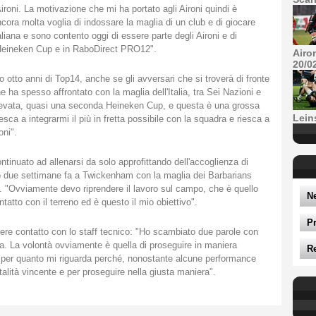
Aironi. La motivazione che mi ha portato agli Aironi quindi è
cora molta voglia di indossare la maglia di un club e di giocare
liana e sono contento oggi di essere parte degli Aironi e di
 Heineken Cup e in RaboDirect PRO12".
Airo
20/0
to anni di Top14, anche se gli avversari che si troverà di fronte
ha spesso affrontato con la maglia dell'Italia, tra Sei Nazioni e
elevata, quasi una seconda Heineken Cup, e questa è una grossa
Lein
sca a integrarmi il più in fretta possibile con la squadra e riesca a
oni".
inuato ad allenarsi da solo approfittando dell'accoglienza di
due settimane fa a Twickenham con la maglia dei Barbarians
 "Ovviamente devo riprendere il lavoro sul campo, che è quello
N
tatto con il terreno ed è questo il mio obiettivo".
P
dere contatto con lo staff tecnico: "Ho scambiato due parole con
na. La volontà ovviamente è quella di proseguire in maniera
R
 per quanto mi riguarda perché, nonostante alcune performance
alità vincente e per proseguire nella giusta maniera".