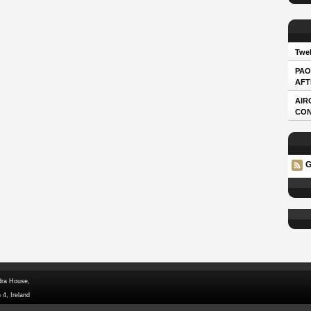
Twel
PAO
AFT
AIR
CO
G
dra House,
 4, Ireland