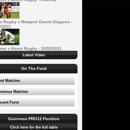
ni Rugby v Newport Gwent Dragons -
2/2011
ster v Aironi Rugby - 10/02/2011
Latest Video
On The Field
ext Matches
revious Matches
ecent Form
Guinness PRO12 Position
Click here for the full table