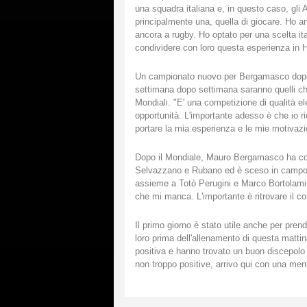
una squadra italiana e, in questo caso, gli 
principalmente una, quella di giocare. Ho an
ancora a rugby. Ho optato per una scelta ita
condividere con loro questa esperienza in
Un campionato nuovo per Bergamasco dopo ot
settimana dopo settimana saranno quelli che 
Mondiali. "E' una competizione di qualità 
opportunità. L'importante adesso è che io rie
portare la mia esperienza e le mie motivazi
Dopo il Mondiale, Mauro Bergamasco ha cont
Selvazzano e Rubano ed è sceso in campo 
assieme a Totò Perugini e Marco Bortolami.
che mi manca. L'importante è ritrovare il con
Il primo giorno è stato utile anche per pren
loro prima dell'allenamento di questa matti
positiva e hanno trovato un buon discepolo
non troppo positive, arrivo qui con una ment