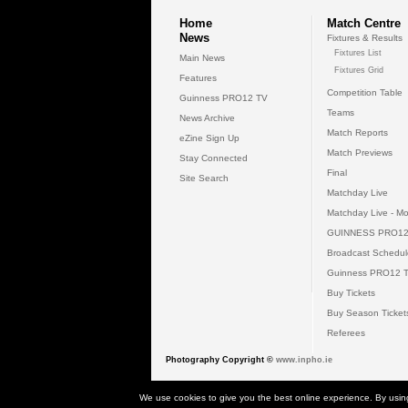
Home
Match Centre
News
Fixtures & Results
Fixtures List
Main News
Fixtures Grid
Features
Competition Table
Guinness PRO12 TV
Teams
News Archive
Match Reports
eZine Sign Up
Match Previews
Stay Connected
Final
Site Search
Matchday Live
Matchday Live - Mo
GUINNESS PRO12
Broadcast Schedul
Guinness PRO12 
Buy Tickets
Buy Season Ticket
Referees
Photography Copyright ©
www.inpho.ie
© 2026 Gui
We use cookies to give you the best online experience. By usin