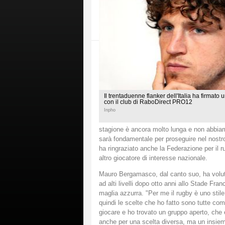
Il trentaduenne flanker dell'Italia ha firmato 
con il club di RaboDirect PRO12
Inpho
stagione è ancora molto lunga e non abbiam
sarà fondamentale per proseguire nel nostro
ha ringraziato anche la Federazione per il ruo
altro giocatore di interesse nazionale.
Mauro Bergamasco, dal canto suo, ha voluto 
ad alti livelli dopo otto anni allo Stade Fr
maglia azzurra. "Per me il rugby è uno stile d
quindi le scelte che ho fatto sono tutte co
giocare e ho trovato un gruppo aperto, che è
anche per una scelta diversa, ma un insiem