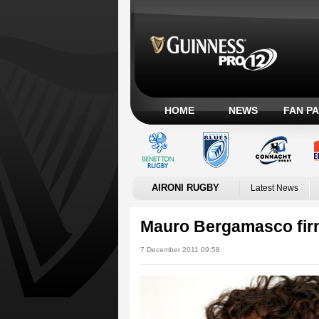
HOME
NEWS
FAN P
AIRONI RUGBY
Latest News
Mauro Bergamasco firma
7 December 2011 09:58