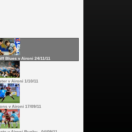
iff Blues v Aironi 24/11/11
ter v Aironi 1/10/11
ons v Aironi 17/09/11
lets v Aironi Rugby - 04/09/11