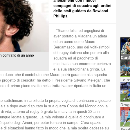
allenamenti con i nuovi
compagni di squadra agli ordini
dello staff guidato da Rowland
Phillips.
"Siamo felici ed orgogliosi di
aver portato a Viadana un atleta
ed un uomo come Mauro
Bergamasco, uno dei volti-simboli
del rugby italiano che porterà alla
un contratto di un anno
Card
squadra ed al pacchetto di
mischia la sua enorme esperienza
e la sua straordinaria grinta. La
o dubbi che il contributo che Mauro potrà garantire alla squadra
Leins
 progetto di crescita" ha detto il Presidente Silvano Melegari, che
lo di primo piano svolto nella trattativa per riportare in Italia un
sottolineare innanzitutto la propria voglia di continuare a giocare
Drag
ancais e dopo aver disputato la sua quarta Coppa del Mondo con la
i vita, attorno al rugby è girata la mia vita in questi 32 anni,
munque legate a questo. La mia volontà è quella di continuare a
 quello degli Aironi, per poter tornare in campo. C'era spazio
e di situazioni hanno fatto in modo che la mia scelta cadesse su
Scar