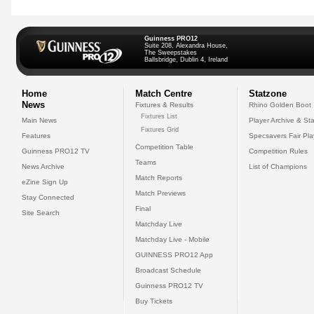
Guinness PRO12
Suite 208, Alexandra House,
The Sweepstakes
Ballsbridge, Dublin 4, Ireland
Home
Match Centre
Statzone
News
Fixtures & Results
Rhino Golden Boot
Fixtures List
Main News
Player Archive & Sta
Fixtures Grid
Features
Specsavers Fair Pl
Competition Table
Guinness PRO12 TV
Competition Rules
Teams
News Archive
List of Champions
Match Reports
eZine Sign Up
Match Previews
Stay Connected
Final
Site Search
Matchday Live
Matchday Live - Mobile
GUINNESS PRO12 App
Broadcast Schedule
Guinness PRO12 TV
Buy Tickets