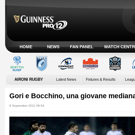
HOME
NEWS
FAN PANEL
MATCH CENTR
AIRONI RUGBY
Latest News
Fixtures & Results
Leagu
Gori e Bocchino, una giovane median
8 September 2011 09:54