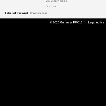
Buy Season Tickets
Referees
Photography Copyright ©
www.inpho.ie
© 2026 Guinness PRO12
Legal notice