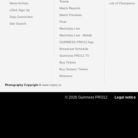
Teams
News Archive
List of Champions
Match Reports
eZine Sign Up
Match Previews
Stay Connected
Final
Site Search
Matchday Live
Matchday Live - Mobile
GUINNESS PRO12 App
Broadcast Schedule
Guinness PRO12 TV
Buy Tickets
Buy Season Tickets
Referees
Photography Copyright ©
www.inpho.ie
© 2026 Guinness PRO12
Legal notice