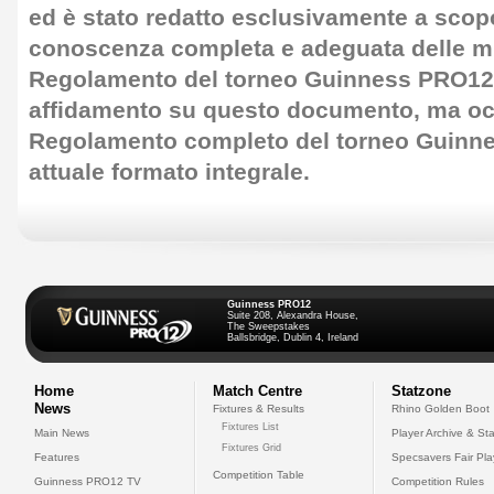
ed è stato redatto esclusivamente a scop
conoscenza completa e adeguata delle mi
Regolamento del torneo Guinness PRO12 
affidamento su questo documento, ma occ
Regolamento completo del torneo Guinn
attuale formato integrale.
Guinness PRO12
Suite 208, Alexandra House,
The Sweepstakes
Ballsbridge, Dublin 4, Ireland
Home
Match Centre
Statzone
News
Fixtures & Results
Rhino Golden Boot
Fixtures List
Main News
Player Archive & Sta
Fixtures Grid
Features
Specsavers Fair Pl
Competition Table
Guinness PRO12 TV
Competition Rules