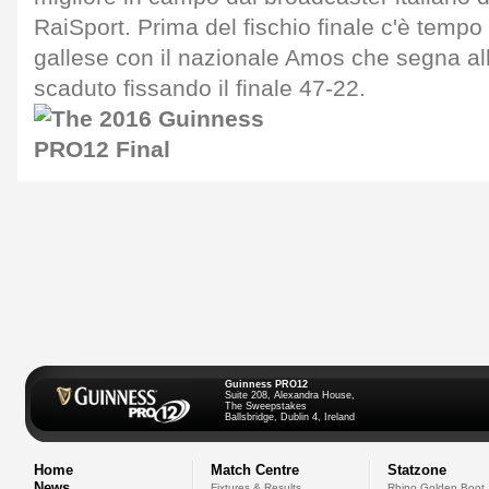
RaiSport. Prima del fischio finale c'è tempo
gallese con il nazionale Amos che segna al
scaduto fissando il finale 47-22.
Guinness PRO12
Suite 208, Alexandra House,
The Sweepstakes
Ballsbridge, Dublin 4, Ireland
Home
Match Centre
Statzone
News
Fixtures & Results
Rhino Golden Boot