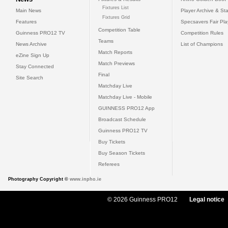
Fixtures List
Main News
Player Archive & Sta
Fixtures Grid
Features
Specsavers Fair Pl
Competition Table
Guinness PRO12 TV
Competition Rules
Teams
News Archive
List of Champions
Match Reports
eZine Sign Up
Match Previews
Stay Connected
Final
Site Search
Matchday Live
Matchday Live - Mobile
GUINNESS PRO12 App
Broadcast Schedule
Guinness PRO12 TV
Buy Tickets
Buy Season Tickets
Referees
Photography Copyright ©
www.inpho.ie
© 2026 Guinness PRO12
Legal notice