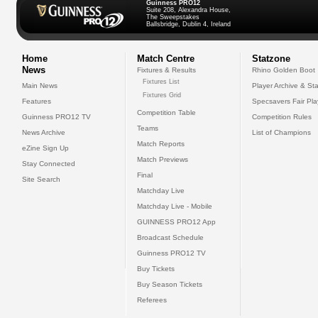
Guinness PRO12
Suite 208, Alexandra House,
The Sweepstakes
Ballsbridge, Dublin 4, Ireland
Home
Match Centre
Statzone
News
Fixtures & Results
Rhino Golden Boot
Fixtures List
Main News
Player Archive & Sta
Fixtures Grid
Features
Specsavers Fair Pl
Competition Table
Guinness PRO12 TV
Competition Rules
Teams
News Archive
List of Champions
Match Reports
eZine Sign Up
Match Previews
Stay Connected
Final
Site Search
Matchday Live
Matchday Live - Mobile
GUINNESS PRO12 App
Broadcast Schedule
Guinness PRO12 TV
Buy Tickets
Buy Season Tickets
Referees