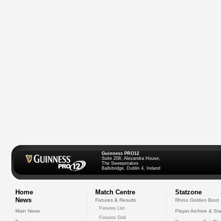
Guinness PRO12
Suite 208, Alexandra House,
The Sweepstakes
Ballsbridge, Dublin 4, Ireland
Home
Match Centre
Statzone
News
Fixtures & Results
Rhino Golden Boot
Fixtures List
Main News
Player Archive & Sta
Fixtures Grid