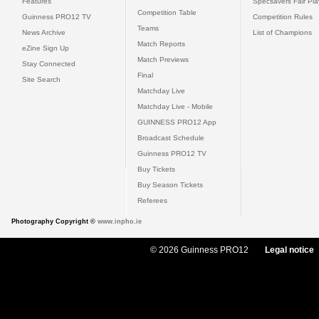
Features
Specsavers Fair Pl
Competition Table
Guinness PRO12 TV
Competition Rules
Teams
News Archive
List of Champions
Match Reports
eZine Sign Up
Match Previews
Stay Connected
Final
Site Search
Matchday Live
Matchday Live - Mobile
GUINNESS PRO12 App
Broadcast Schedule
Guinness PRO12 TV
Buy Tickets
Buy Season Tickets
Referees
Photography Copyright ©
www.inpho.ie
© 2026 Guinness PRO12
Legal notice