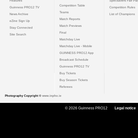
Features
Specsavers Fair Pl
Competition Table
Guinness PRO12 TV
Competition Rules
Teams
News Archive
List of Champions
Match Reports
eZine Sign Up
Match Previews
Stay Connected
Final
Site Search
Matchday Live
Matchday Live - Mobile
GUINNESS PRO12 App
Broadcast Schedule
Guinness PRO12 TV
Buy Tickets
Buy Season Tickets
Referees
Photography Copyright ©
www.inpho.ie
© 2026 Guinness PRO12
Legal notice