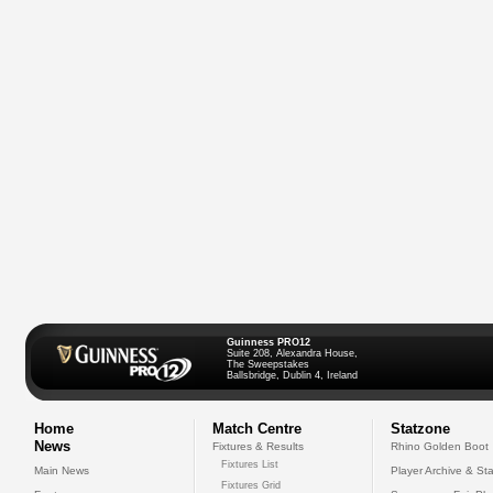
Guinness PRO12
Suite 208, Alexandra House,
The Sweepstakes
Ballsbridge, Dublin 4, Ireland
Home
Match Centre
Statzone
News
Fixtures & Results
Rhino Golden Boot
Fixtures List
Main News
Player Archive & Sta
Fixtures Grid