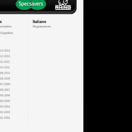
s
Italiano
formation
Regolamento
 Suppliers
13-2014
12-2013
11-2012
10-2011
09-2010
08-2009
07-2008
06-2007
05-2006
04-2005
03-2004
02-2003
01-2002