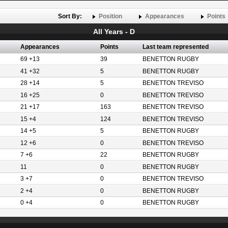
Sort By:
Position
Appearances
Points
All Years - D
Appearances
Points
Last team represented
69 +13
39
BENETTON RUGBY
41 +32
5
BENETTON RUGBY
28 +14
5
BENETTON TREVISO
16 +25
0
BENETTON TREVISO
21 +17
163
BENETTON TREVISO
15 +4
124
BENETTON TREVISO
14 +5
5
BENETTON RUGBY
12 +6
0
BENETTON TREVISO
7 +6
22
BENETTON RUGBY
11
0
BENETTON RUGBY
3 +7
0
BENETTON TREVISO
2 +4
0
BENETTON RUGBY
0 +4
0
BENETTON RUGBY