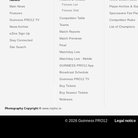
Fixtures List
Main News
Player Archive & Sta
Fixtures Grid
Features
Specsavers Fair Pl
Competition Table
Guinness PRO12 TV
Competition Rules
Teams
News Archive
List of Champions
Match Reports
eZine Sign Up
Match Previews
Stay Connected
Final
Site Search
Matchday Live
Matchday Live - Mobile
GUINNESS PRO12 App
Broadcast Schedule
Guinness PRO12 TV
Buy Tickets
Buy Season Tickets
Referees
Photography Copyright ©
www.inpho.ie
© 2026 Guinness PRO12
Legal notice