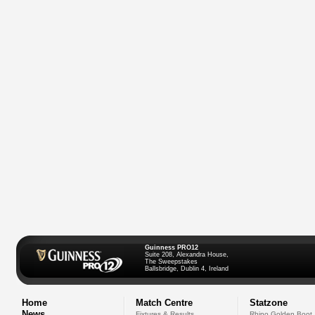
Guinness PRO12
Suite 208, Alexandra House,
The Sweepstakes
Ballsbridge, Dublin 4, Ireland
Home
Match Centre
Statzone
News
Fixtures & Results
Rhino Golden Boot