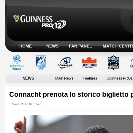
HOME
NEWS
FAN PANEL
MATCH CENTR
NEWS
Main News
Features
Guinness PRO1
Connacht prenota lo storico biglietto p
1 March 2016 09:31am