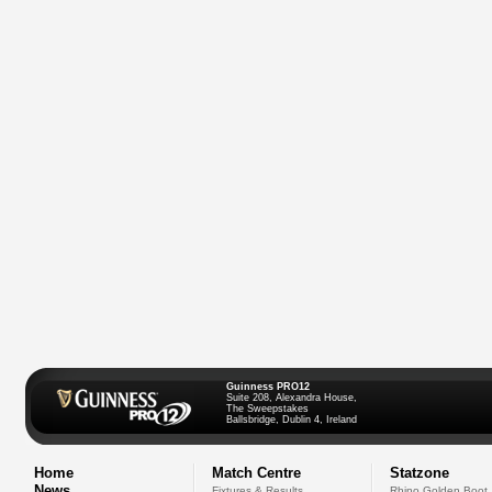
Guinness PRO12
Suite 208, Alexandra House,
The Sweepstakes
Ballsbridge, Dublin 4, Ireland
Home
Match Centre
Statzone
News
Fixtures & Results
Rhino Golden Boot