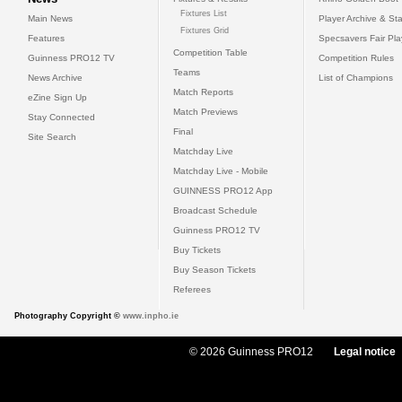
Fixtures List
Main News
Player Archive & Sta
Fixtures Grid
Features
Specsavers Fair Pl
Competition Table
Guinness PRO12 TV
Competition Rules
Teams
News Archive
List of Champions
Match Reports
eZine Sign Up
Match Previews
Stay Connected
Final
Site Search
Matchday Live
Matchday Live - Mobile
GUINNESS PRO12 App
Broadcast Schedule
Guinness PRO12 TV
Buy Tickets
Buy Season Tickets
Referees
Photography Copyright ©
www.inpho.ie
© 2026 Guinness PRO12
Legal notice