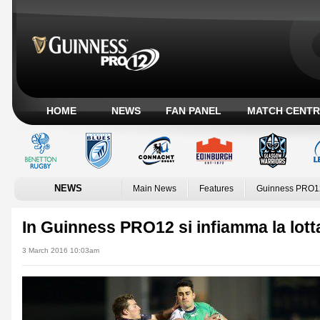
HOME
NEWS
FAN PANEL
MATCH CENTR
NEWS
Main News
Features
Guinness PRO1
In Guinness PRO12 si infiamma la lotta
3 March 2016 10:03am