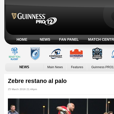
HOME
NEWS
FAN PANEL
MATCH CENTR
NEWS
Main News
Features
Guinness PRO1
Zebre restano al palo
25 March 2016 21:44pm