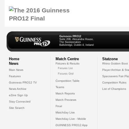
Guinness PRO12
Suite 208, Alexandra House,
The Sweepstakes
Ballsbridge, Dublin 4, Ireland
Home
Match Centre
Statzone
News
Fixtures & Results
Rhino Golden Boot
Fixtures List
Main News
Player Archive & Sta
Fixtures Grid
Features
Specsavers Fair Pl
Competition Table
Guinness PRO12 TV
Competition Rules
Teams
News Archive
List of Champions
Match Reports
eZine Sign Up
Match Previews
Stay Connected
Final
Site Search
Matchday Live
Matchday Live - Mobile
GUINNESS PRO12 App