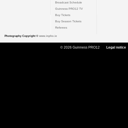
Broadcast Schedule
Guinness PRO12 TV
Buy Tickets
Buy Season Tickets
Referees
Photography Copyright ©
www.inpho.ie
© 2026 Guinness PRO12
Legal notice