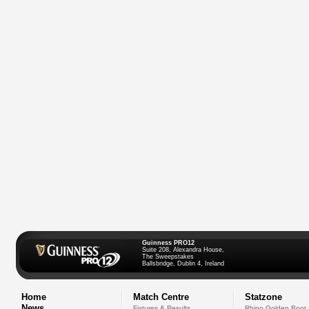
Guinness PRO12
Suite 208, Alexandra House,
The Sweepstakes
Ballsbridge, Dublin 4, Ireland
Home
Match Centre
Statzone
News
Fixtures & Results
Rhino Golden Boot