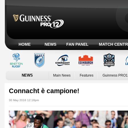
HOME
NEWS
FAN PANEL
MATCH CENTR
NEWS
Main News
Features
Guinness PRO1
Connacht è campione!
30 May 2016 12:18pm