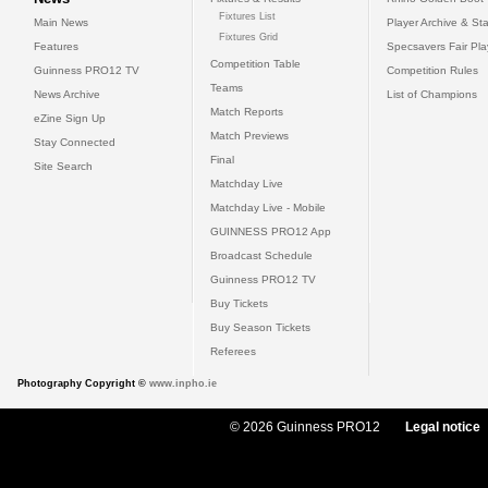
Fixtures List
Main News
Player Archive & Sta
Fixtures Grid
Features
Specsavers Fair Pl
Competition Table
Guinness PRO12 TV
Competition Rules
Teams
News Archive
List of Champions
Match Reports
eZine Sign Up
Match Previews
Stay Connected
Final
Site Search
Matchday Live
Matchday Live - Mobile
GUINNESS PRO12 App
Broadcast Schedule
Guinness PRO12 TV
Buy Tickets
Buy Season Tickets
Referees
Photography Copyright ©
www.inpho.ie
© 2026 Guinness PRO12
Legal notice