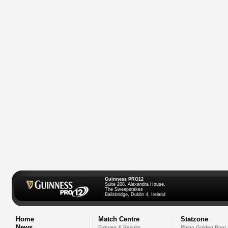
Guinness PRO12
Suite 208, Alexandra House,
The Sweepstakes
Ballsbridge, Dublin 4, Ireland
Home
Match Centre
Statzone
News
Fixtures & Results
Rhino Golden Boot