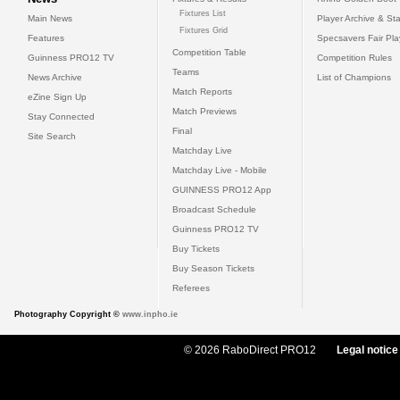
Fixtures List
Main News
Player Archive & Sta
Fixtures Grid
Features
Specsavers Fair Pl
Competition Table
Guinness PRO12 TV
Competition Rules
Teams
News Archive
List of Champions
Match Reports
eZine Sign Up
Match Previews
Stay Connected
Final
Site Search
Matchday Live
Matchday Live - Mobile
GUINNESS PRO12 App
Broadcast Schedule
Guinness PRO12 TV
Buy Tickets
Buy Season Tickets
Referees
Photography Copyright ©
www.inpho.ie
© 2026 RaboDirect PRO12
Legal notice