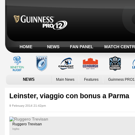
HOME
NEWS
FAN PANEL
MATCH CENTR
NEWS
Main News
Features
Guinness PRO1
Leinster, viaggio con bonus a Parma
9 February 2014 21:42pm
Ruggero Trevisan
Inpho