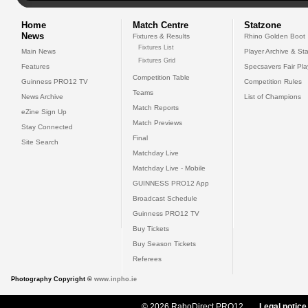
Home
Match Centre
Statzone
News
Fixtures & Results
Rhino Golden Boot
Fixtures List
Main News
Player Archive & Sta
Fixtures Grid
Features
Specsavers Fair Pl
Competition Table
Guinness PRO12 TV
Competition Rules
Teams
News Archive
List of Champions
Match Reports
eZine Sign Up
Match Previews
Stay Connected
Final
Site Search
Matchday Live
Matchday Live - Mobile
GUINNESS PRO12 App
Broadcast Schedule
Guinness PRO12 TV
Buy Tickets
Buy Season Tickets
Referees
Photography Copyright ©
www.inpho.ie
© 2026 RaboDirect PRO12
Legal notice