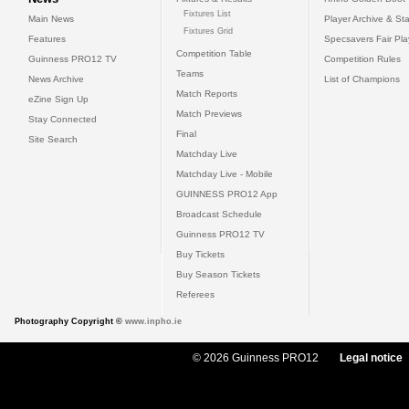
Fixtures List
Main News
Player Archive & Sta
Fixtures Grid
Features
Specsavers Fair Pl
Competition Table
Guinness PRO12 TV
Competition Rules
Teams
News Archive
List of Champions
Match Reports
eZine Sign Up
Match Previews
Stay Connected
Final
Site Search
Matchday Live
Matchday Live - Mobile
GUINNESS PRO12 App
Broadcast Schedule
Guinness PRO12 TV
Buy Tickets
Buy Season Tickets
Referees
Photography Copyright ©
www.inpho.ie
© 2026 Guinness PRO12
Legal notice