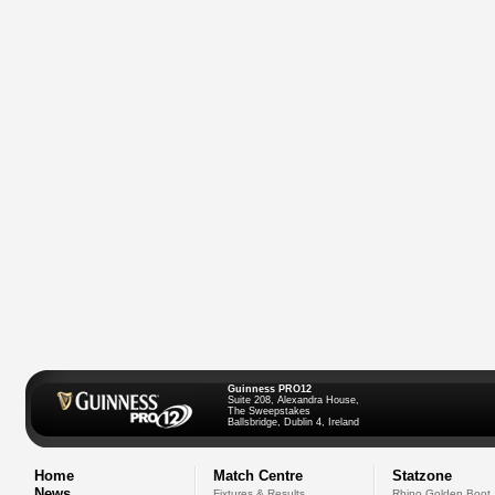
Guinness PRO12
Suite 208, Alexandra House,
The Sweepstakes
Ballsbridge, Dublin 4, Ireland
Home
Match Centre
Statzone
News
Fixtures & Results
Rhino Golden Boot