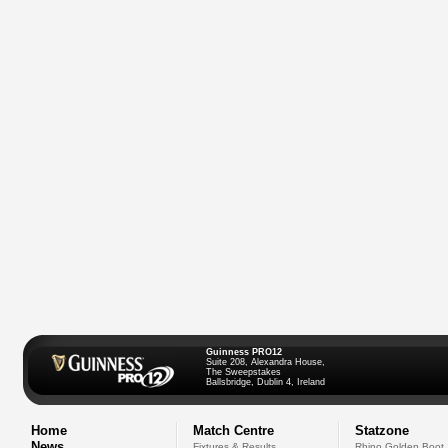
Guinness PRO12
Suite 208, Alexandra House,
The Sweepstakes
Ballsbridge, Dublin 4, Ireland
Home
Match Centre
Statzone
News
Fixtures & Results
Rhino Golden Boot