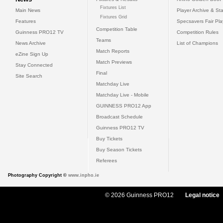
Fixtures List
Main News
Player Archive & Sta
Fixtures Grid
Features
Specsavers Fair Pl
Competition Table
Guinness PRO12 TV
Competition Rules
Teams
News Archive
List of Champions
Match Reports
eZine Sign Up
Match Previews
Stay Connected
Final
Site Search
Matchday Live
Matchday Live - Mobile
GUINNESS PRO12 App
Broadcast Schedule
Guinness PRO12 TV
Buy Tickets
Buy Season Tickets
Referees
Photography Copyright ©
www.inpho.ie
© 2026 Guinness PRO12
Legal notice