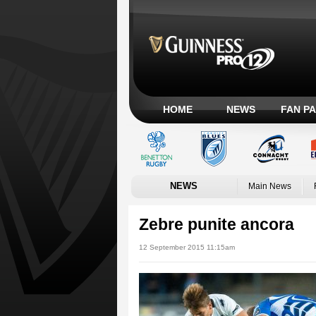
HOME
NEWS
FAN P
NEWS
Main News
Zebre punite ancora
12 September 2015 11:15am