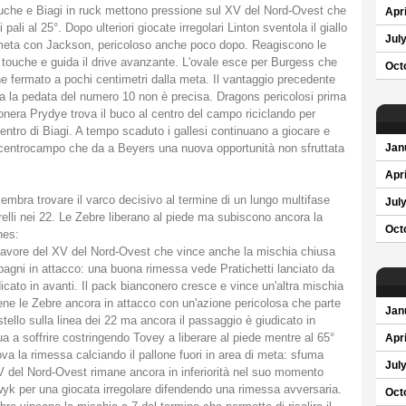
touche e Biagi in ruck mettono pressione sul XV del Nord-Ovest che
Apri
ali al 25°. Dopo ulteriori giocate irregolari Linton sventola il giallo
Jul
n meta con Jackson, pericoloso anche poco dopo. Reagiscono le
a touche e guida il drive avanzante. L'ovale esce per Burgess che
Oct
 fermato a pochi centimetri dalla meta. Il vantaggio precedente
 ma la pedata del numero 10 non è precisa. Dragons pericolosi prima
onera Prydye trova il buco al centro del campo riciclando per
entro di Biagi. A tempo scaduto i gallesi continuano a giocare e
 centrocampo che da a Beyers una nuova opportunità non sfruttata
Jan
Apri
mbra trovare il varco decisivo al termine di un lungo multifase
Jul
relli nei 22. Le Zebre liberano al piede ma subiscono ancora la
Oct
nes:
a favore del XV del Nord-Ovest che vince anche la mischia chiusa
pagni in attacco: una buona rimessa vede Pratichetti lanciato da
dicato in avanti. Il pack bianconero cresce e vince un'altra mischia
ene le Zebre ancora in attacco con un'azione pericolosa che parte
Jan
ello sulla linea dei 22 ma ancora il passaggio è giudicato in
a a soffrire costringendo Tovey a liberare al piede mentre al 65°
Apri
va la rimessa calciando il pallone fuori in area di meta: sfuma
Jul
 XV del Nord-Ovest rimane ancora in inferiorità nel suo momento
wyk per una giocata irregolare difendendo una rimessa avversaria.
Oct