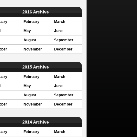
2016 Archive
uary
February
March
l
May
June
y
August
September
ober
November
December
2015 Archive
uary
February
March
l
May
June
y
August
September
ober
November
December
2014 Archive
uary
February
March