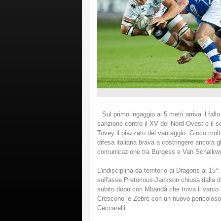
Sul primo ingaggio ai 5 metri arriva il fa
sanzione contro il XV del Nord-Ovest e il s
Tovey il piazzato del vantaggio. Gioco molt
difesa italiana brava a costringere ancora g
comunicazione tra Burgess e Van Schalkwyk 
L'indisciplina da territorio ai Dragons al 15°
sull'asse Pretorious-Jackson chiusa dalla di
subito dopo con Mbandà che trova il varco e
Crescono le Zebre con un nuovo pericoloso
Ceccarelli.