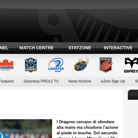
ANEL
MATCH CENTRE
STATZONE
INTERACTIVE
Features
Guinness PRO12 TV
News Archive
eZine Sign Up
S
I Dragons cercano di sfondare
alla mano ma chiudono l'azione
al piede in touche. Sul secondo