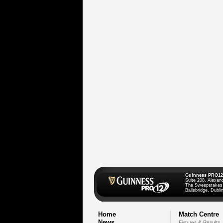
Guinness PRO12
Suite 208, Alexan
The Sweepstakes
Ballsbridge, Dublin
Home
Match Centre
News
Fixtures & Results