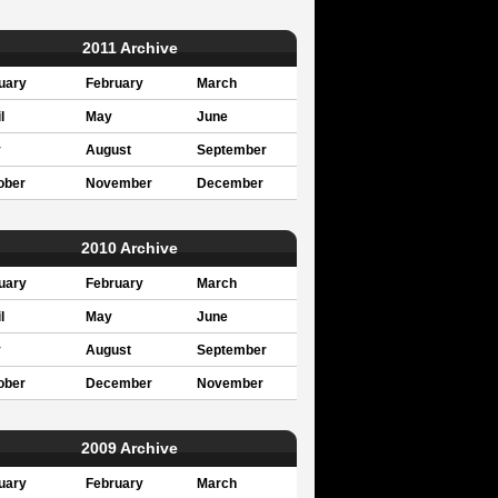
2011 Archive
uary
February
March
l
May
June
y
August
September
ober
November
December
2010 Archive
uary
February
March
l
May
June
y
August
September
ober
December
November
2009 Archive
uary
February
March