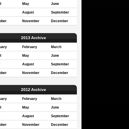
l
May
June
y
August
September
ober
November
December
2013 Archive
uary
February
March
l
May
June
y
August
September
ober
November
December
2012 Archive
uary
February
March
l
May
June
y
August
September
ober
November
December