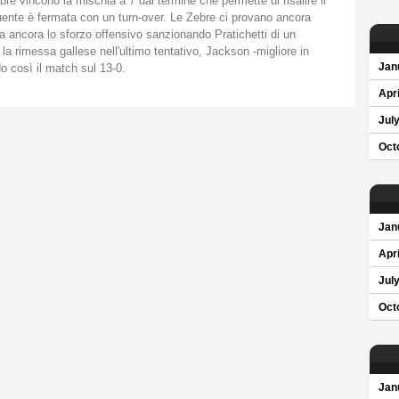
bre vincono la mischia a 7 dal termine che permette di risalire il
te è fermata con un turn-over. Le Zebre ci provano ancora
ma ancora lo sforzo offensivo sanzionando Pratichetti di un
la rimessa gallese nell'ultimo tentativo, Jackson -migliore in
o così il match sul 13-0.
Jan
Apri
Jul
Oct
Jan
Apri
Jul
Oct
Jan