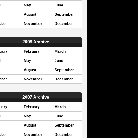
l
May
June
y
August
September
ober
November
December
2008 Archive
uary
February
March
l
May
June
y
August
September
ober
November
December
2007 Archive
uary
February
March
l
May
June
y
August
September
ober
November
December