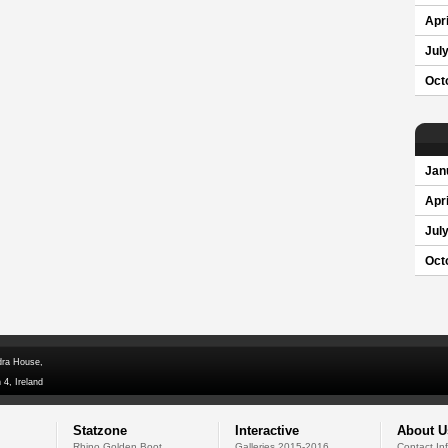
Apri
Jul
Oct
Jan
Apri
Jul
Oct
dra House,
 4, Ireland
Statzone
Interactive
About U
Rhino Golden Boot
Galleries 2015-2016
Contact In