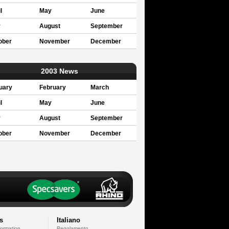
l
May
June
y
August
September
ober
November
December
2003 News
uary
February
March
l
May
June
y
August
September
ober
November
December
s
Italiano
formation
Regolamento