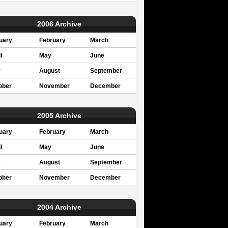
2006 Archive
uary
February
March
l
May
June
y
August
September
ober
November
December
2005 Archive
uary
February
March
l
May
June
y
August
September
ober
November
December
2004 Archive
uary
February
March