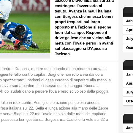
attacco è bravo Mbandà sui 22 a
costringere l'avversario al
tenuto. Avanza la maul italiana
con Burgess che innesca bene i
Jan
propri trequarti sul largo
opposto ma l'azione si spegne
Apri
fuori dal campo. Risponde il
drive gallese che va vicino alla
Jul
meta con l'ovale perso in avanti
Oct
sul placcaggio si D'Apice su
Jackson.
llo contro i Dragons, mentre sul secondo a centrocampo arriva la
eguente fallo contro capitan Biagi che non rotola via dando a
Jan
o spezzettato: i padroni di casa cercano di superare alla mano la
Apri
li avversari a perdere il possesso sul placcaggio. Buona la
col sudafricano a perdere l'ovale reso scivoloso dalla pioggia.
Jul
Oct
: fallo in ruck contro Postiglioni e azione pericolosa ancora
fesa italiana sui 22. Bella e lunga azione alla mano delle Zebre
 serve Biagi sui 22 ma l'ovale scivola dalle mani del capitano.
 possesso ben gestito da Burgess ma Castello fa velo sui 22 a
Jan