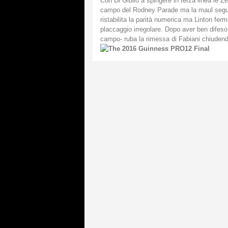
Con Di Giulio a spingere in terza linea le Ze
campo del Rodney Parade ma la maul seguen
ristabilita la parità numerica ma Linton fer
placcaggio irregolare. Dopo aver ben difeso 
campo- ruba la rimessa di Fabiani chiudend