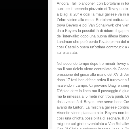
Ancora i falli bianconeri con Bortolami in 
subisce il secondo piazzato di Tovey sotto i p
a Biagi al 28° e così la maul gallese va i
Zebre vicine alla meta: Bortolami cattura l
trova Beyers e poi Van Schalkwyk che viene
da a Beyers la possibilità di ridurre il gap
dell'intervallo: dopo una buona difesa bianc
Landman che però perde l'ovale prima del ri
così Castello opera un'ottima controruck a
sul piazzato.
Nel secondo tempo dopo tre minuti Tovey se
ma il suo riciclo viene controllato da Cecca
pressione del gioco alla mano del XV di Jo
dopo 17 fasi ben difese arriva il turnover 
risalendo il campo. Ci provano Biagi e com
D'Apice oltre la linea ma il passaggio è giu
ma la rimessa ai 5 metri non trova punti. B
dalla velocità di Beyers che serve bene Cast
avanti da Linton. La mischia gallese continu
Visentin viene placcato alto. Beyers non tro
così una ghiotta possibilità di segnare. Il
migliore col giallo sventolato a Van Schalk