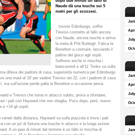
dopo due minuti un fallo di
Naude dà una touche sui 5
metri per gli scozzesi.
Jan
Insiste Edimburgo, soffre
Apri
Treviso costretto al fallo ancora
con Naude, ancora touche e arriva
Jul
la meta di Phil Burleigh. Fatica la
Oct
Benetton a costruire, lasciando il
pallino del gioco agli ospiti.
Soffrono anche in mischia i
biancoverdi e all'11' Tonks va sulla
ma difesa dei padroni di casa, superiorità numerica per Edimburgo
Jan
rve una maul al 18' per vedere Treviso nei 22, con i padroni di casa
i, ma sull'azione perde palla la Benetton e occasione persa.
Apri
Jul
ward e Treviso che torna in attacco subito, prova a sfondare,
 per i pali con Hayward che non sbaglia. Poco dopo, però, nuovo
Oct
 a +14 gli ospiti.
 veneti dalla distanza, Hayward va sulla piazzola e trova i pali.
 con un po' di fortuna una touche in attacco e la lunga azione
d. A un paio di minuti dal termine è un fallo in mischia di
Jan