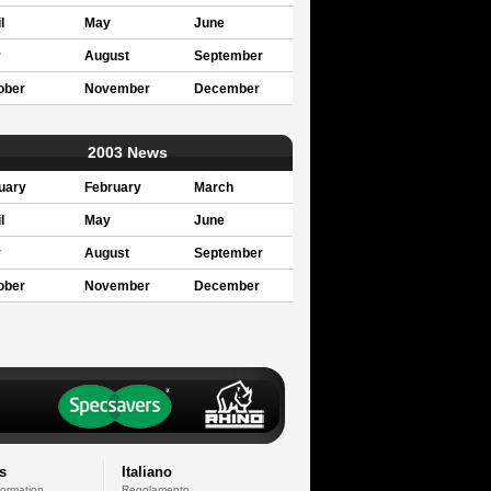
l
May
June
y
August
September
ober
November
December
2003 News
uary
February
March
l
May
June
y
August
September
ober
November
December
s
Italiano
formation
Regolamento