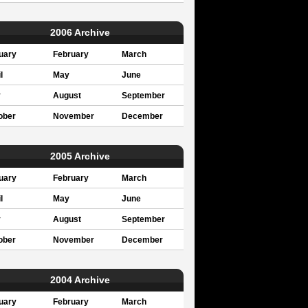
2006 Archive
uary
February
March
l
May
June
y
August
September
ober
November
December
2005 Archive
uary
February
March
l
May
June
y
August
September
ober
November
December
2004 Archive
uary
February
March