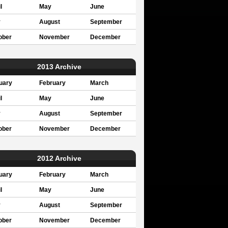
l
May
June
y
August
September
ober
November
December
2013 Archive
uary
February
March
l
May
June
y
August
September
ober
November
December
2012 Archive
uary
February
March
l
May
June
y
August
September
ober
November
December