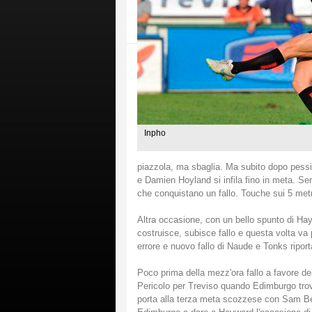
Inpho
piazzola, ma sbaglia. Ma subito dopo pessi
e Damien Hoyland si infila fino in meta. Se
che conquistano un fallo. Touche sui 5 metr
Altra occasione, con un bello spunto di Hay
costruisce, subisce fallo e questa volta va
errore e nuovo fallo di Naude e Tonks riporta
Poco prima della mezz'ora fallo a favore dei
Pericolo per Treviso quando Edimburgo trova
porta alla terza meta scozzese con Sam Bear