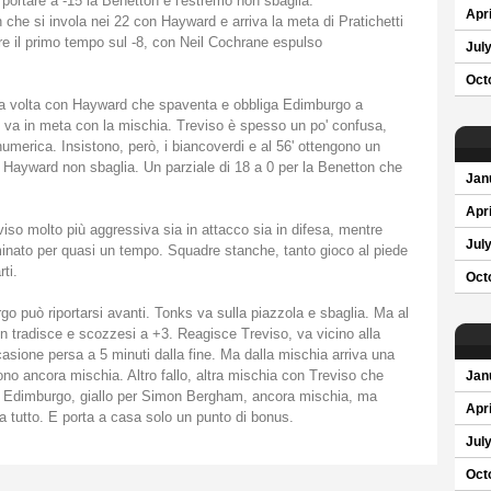
ortare a -15 la Benetton e l'estremo non sbaglia.
Apri
 che si invola nei 22 con Hayward e arriva la meta di Pratichetti
re il primo tempo sul -8, con Neil Cochrane espulso
Jul
Oct
una volta con Hayward che spaventa e obbliga Edimburgo a
va in meta con la mischia. Treviso è spesso un po' confusa,
umerica. Insistono, però, i biancoverdi e al 56' ottengono un
 Hayward non sbaglia. Un parziale di 18 a 0 per la Benetton che
Jan
Apri
eviso molto più aggressiva sia in attacco sia in difesa, mentre
Jul
inato per quasi un tempo. Squadre stanche, tanto gioco al piede
ti.
Oct
rgo può riportarsi avanti. Tonks va sulla piazzola e sbaglia. Ma al
n tradisce e scozzesi a +3. Reagisce Treviso, va vicino alla
sione persa a 5 minuti dalla fine. Ma dalla mischia arriva una
ono ancora mischia. Altro fallo, altra mischia con Treviso che
Jan
 di Edimburgo, giallo per Simon Bergham, ancora mischia, ma
Apri
a tutto. E porta a casa solo un punto di bonus.
Jul
Oct