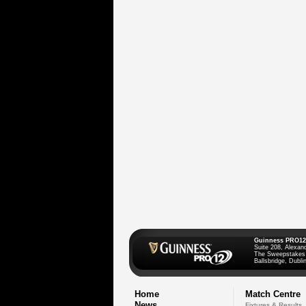
Guinness PRO12
Suite 208, Alexan
The Sweepstakes
Ballsbridge, Dublin
Home
Match Centre
News
Fixtures & Results