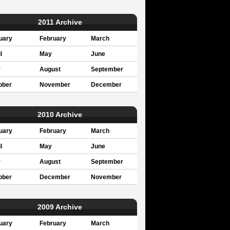
2011 Archive
uary
February
March
l
May
June
y
August
September
ober
November
December
2010 Archive
uary
February
March
l
May
June
y
August
September
ober
December
November
2009 Archive
uary
February
March