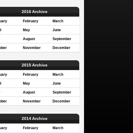
2016 Archive
uary
February
March
l
May
June
y
August
September
ober
November
December
2015 Archive
uary
February
March
l
May
June
y
August
September
ober
November
December
2014 Archive
uary
February
March