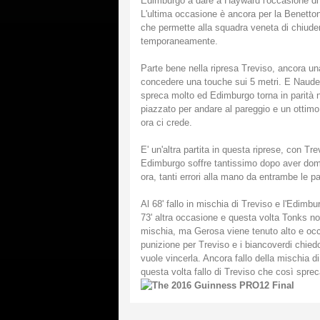
Edimburgo a dare a Hayward l'occasione di p
L'ultima occasione è ancora per la Benetton
che permette alla squadra veneta di chiude
temporaneamente.
Parte bene nella ripresa Treviso, ancora 
concedere una touche sui 5 metri. E Naude 
spreca molto ed Edimburgo torna in parità n
piazzato per andare al pareggio e un ottimo
ora ci crede.
E' un'altra partita in questa riprese, con Tr
Edimburgo soffre tantissimo dopo aver dom
ora, tanti errori alla mano da entrambe le par
Al 68' fallo in mischia di Treviso e l'Edimbu
73' altra occasione e questa volta Tonks no
mischia, ma Gerosa viene tenuto alto e occa
punizione per Treviso e i biancoverdi chied
vuole vincerla. Ancora fallo della mischia
questa volta fallo di Treviso che così sprec