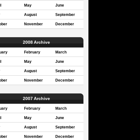
l
May
June
y
August
September
ober
November
December
2008 Archive
uary
February
March
l
May
June
y
August
September
ober
November
December
2007 Archive
uary
February
March
l
May
June
y
August
September
ober
November
December