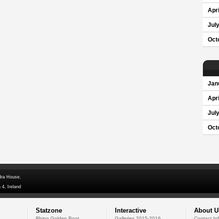
Apri
Jul
Oct
Jan
Apri
Jul
Oct
dra House,
 4, Ireland
Statzone
Interactive
About U
Rhino Golden Boot
Galleries 2015-2016
Contact In