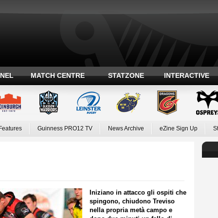
ANEL
MATCH CENTRE
STATZONE
INTERACTIVE
Features
Guinness PRO12 TV
News Archive
eZine Sign Up
S
Iniziano in attacco gli ospiti che
spingono, chiudono Treviso
nella propria metà campo e