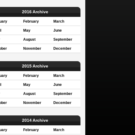
2016 Archive
uary
February
March
l
May
June
y
August
September
ober
November
December
2015 Archive
uary
February
March
l
May
June
y
August
September
ober
November
December
2014 Archive
uary
February
March