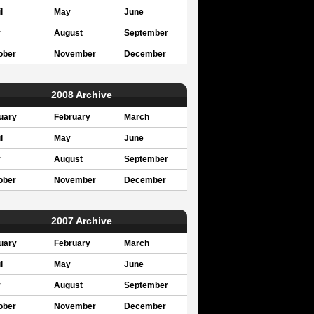
l
May
June
y
August
September
ober
November
December
2008 Archive
uary
February
March
l
May
June
y
August
September
ober
November
December
2007 Archive
uary
February
March
l
May
June
y
August
September
ober
November
December