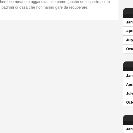
icherebbe rimanere agganciati alle prime (anche se il quarto posto
 i padroni di casa che non hanno gare da recuperare.
Jan
Apri
Jul
Oct
Jan
Apri
Jul
Oct
Jan