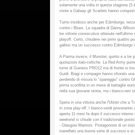
solamente una volta in questa stagione (3-10
visite a Galway gli Scarlets hanno conquis
Turno insidioso anche per Edimburgo, terza a
contro i Blues. La squadra di Danny Wilson 
tre vittorie consecutive ottenute nell'ulti
playoff. Certo, chiudere nei primi quattro p
gallesi ma un successo contro Edimburgo in
A Parma invece, il Munster, quinto e a tre pu
quotazioni italo-celtiche. La Red Army punte
turno di Guiness PRO12 ma di fronte si trov
Guidi. Biagi e compagni hanno sfiorato una 
perdendo di misura lo "spareggio" contro G
prima sconfitta in un mese di battaglie europ
nella sua giovane storia, ma i bianco-neri si
Spera in una vittoria anche l'Ulster che a 
in zona play-off. I bianco-verdi proveranno 
aperta 11 mesi fa dopo il successo interno con
weekend si chiude con il tradizionale post
- Glasgow Warriors. Protagoniste di un inizi
inanellato una buona serie di successi e si 