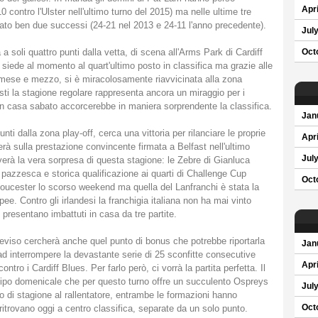
Apri
 contro l'Ulster nell'ultimo turno del 2015) ma nelle ultime tre
tato ben due successi (24-21 nel 2013 e 24-11 l'anno precedente).
Jul
 soli quattro punti dalla vetta, di scena all'Arms Park di Cardiff
Oct
siede al momento al quart'ultimo posto in classifica ma grazie alle
mo mese e mezzo, si è miracolosamente riavvicinata alla zona
osti la stagione regolare rappresenta ancora un miraggio per i
 casa sabato accorcerebbe in maniera sorprendente la classifica.
Jan
nti dalla zona play-off, cerca una vittoria per rilanciare le proprie
Apri
rà sulla prestazione convincente firmata a Belfast nell'ultimo
Jul
erà la vera sorpresa di questa stagione: le Zebre di Gianluca
pazzesca e storica qualificazione ai quarti di Challenge Cup
Oct
loucester lo scorso weekend ma quella del Lanfranchi è stata la
ee. Contro gli irlandesi la franchigia italiana non ha mai vinto
 presentano imbattuti in casa da tre partite.
Treviso cercherà anche quel punto di bonus che potrebbe riportarla
Jan
ad interrompere la devastante serie di 25 sconfitte consecutive
Apri
tro i Cardiff Blues. Per farlo però, ci vorrà la partita perfetta. Il
icipo domenicale che per questo turno offre un succulento Ospreys
Jul
o di stagione al rallentatore, entrambe le formazioni hanno
ritrovano oggi a centro classifica, separate da un solo punto.
Oct