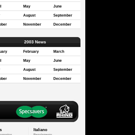
l
May
June
y
August
September
ober
November
December
2003 News
uary
February
March
l
May
June
y
August
September
ober
November
December
s
Italiano
formation
Regolamento