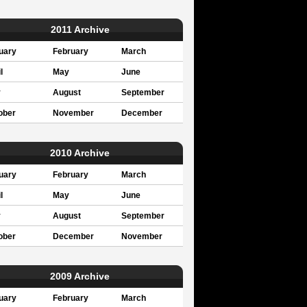
2011 Archive
uary
February
March
l
May
June
y
August
September
ober
November
December
2010 Archive
uary
February
March
l
May
June
y
August
September
ober
December
November
2009 Archive
uary
February
March