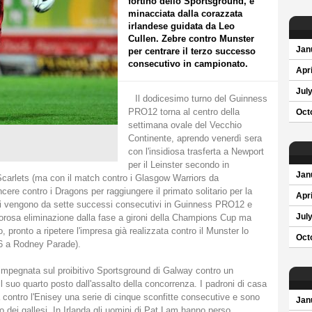
fortino dello Sportsground, è
minacciata dalla corazzata
irlandese guidata da Leo
Cullen. Zebre contro Munster
Jan
per centrare il terzo successo
consecutivo in campionato.
Apri
Jul
Il dodicesimo turno del Guinness
PRO12 torna al centro della
Oct
settimana ovale del Vecchio
Continente, aprendo venerdì sera
con l'insidiosa trasferta a Newport
per il Leinster secondo in
Jan
i Scarlets (ma con il match contro i Glasgow Warriors da
incere contro i Dragons per raggiungere il primato solitario per la
Apri
ni vengono da sette successi consecutivi in Guinness PRO12 e
dolorosa eliminazione dalla fase a gironi della Champions Cup ma
Jul
, pronto a ripetere l'impresa già realizzata contro il Munster lo
Oct
 6 a Rodney Parade).
 impegnata sul proibitivo Sportsground di Galway contro un
il suo quarto posto dall'assalto della concorrenza. I padroni di casa
pa contro l'Enisey una serie di cinque sconfitte consecutive e sono
Jan
to dei gallesi. In Irlanda gli uomini di Pat Lam hanno perso