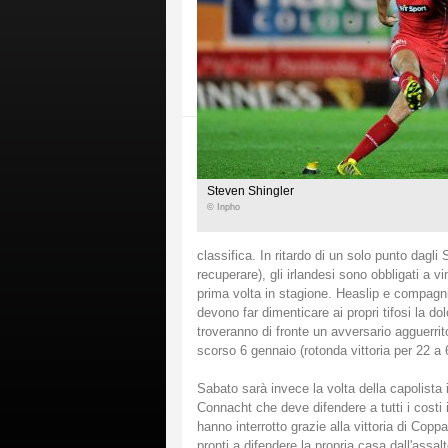
Steven Shingler
© Inpho
classifica. In ritardo di un solo punto dagl
recuperare), gli irlandesi sono obbligati a v
prima volta in stagione. Heaslip e compag
devono far dimenticare ai propri tifosi la 
troveranno di fronte un avversario agguerrito
scorso 6 gennaio (rotonda vittoria per 22 a
Sabato sarà invece la volta della capolista
Connacht che deve difendere a tutti i costi 
hanno interrotto grazie alla vittoria di Cop
pronti a difendere la propria casa dall'assal