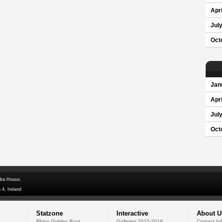
Apri
Jul
Oct
Jan
Apri
Jul
Oct
dra House,
 4, Ireland
Statzone
Interactive
About U
Rhino Golden Boot
Galleries 2015-2016
Contact In