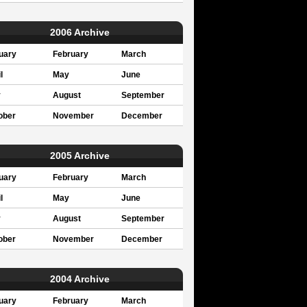
2006 Archive
uary
February
March
l
May
June
y
August
September
ober
November
December
2005 Archive
uary
February
March
l
May
June
y
August
September
ober
November
December
2004 Archive
uary
February
March