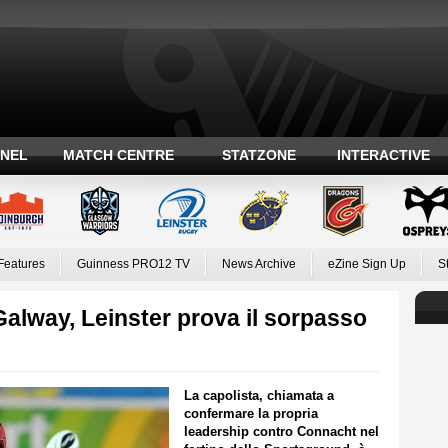
ANEL
MATCH CENTRE
STATZONE
INTERACTIVE
Features
Guinness PRO12 TV
News Archive
eZine Sign Up
S
 Galway, Leinster prova il sorpasso
La capolista, chiamata a
confermare la propria
leadership contro Connacht nel