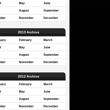
l
May
June
y
August
September
ober
November
December
2013 Archive
uary
February
March
l
May
June
y
August
September
ober
November
December
2012 Archive
uary
February
March
l
May
June
y
August
September
ober
November
December