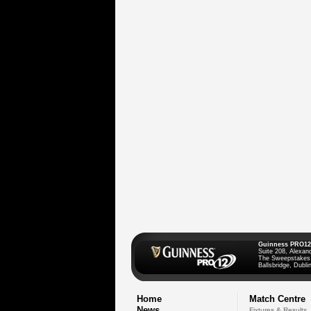
Guinness PRO12
Suite 208, Alexan
The Sweepstakes
Ballsbridge, Dublin
Home
Match Centre
News
Fixtures & Results