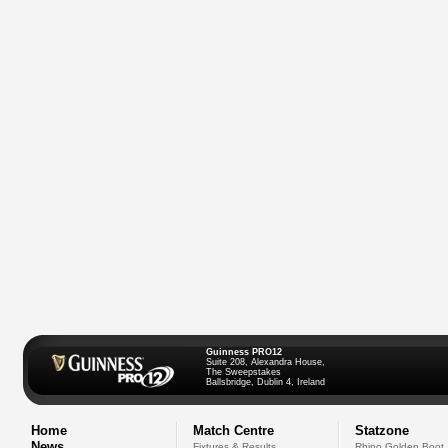
Guinness PRO12
Suite 208, Alexandra House,
The Sweepstakes
Ballsbridge, Dublin 4, Ireland
Home
Match Centre
Statzone
News
Fixtures & Results
Rhino Golden Boot