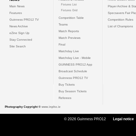
Fixtures List
Main News
Player Archive & Sta
Fixtures Grid
Features
Specsavers Fair Pl
Competition Table
Guinness PRO12 TV
Competition Rules
Teams
News Archive
List of Champions
Match Reports
eZine Sign Up
Match Previews
Stay Connected
Final
Site Search
Matchday Live
Matchday Live - Mobile
GUINNESS PRO12 App
Broadcast Schedule
Guinness PRO12 TV
Buy Tickets
Buy Season Tickets
Referees
Photography Copyright ©
www.inpho.ie
© 2026 Guinness PRO12
Legal notice