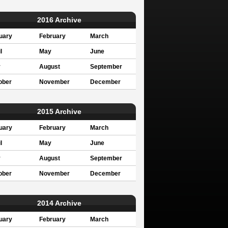
2016 Archive
uary
February
March
l
May
June
y
August
September
ober
November
December
2015 Archive
uary
February
March
l
May
June
y
August
September
ober
November
December
2014 Archive
uary
February
March