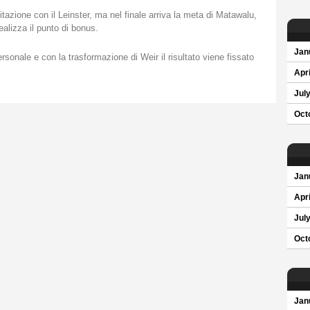
tazione con il Leinster, ma nel finale arriva la meta di Matawalu,
realizza il punto di bonus.
Jan
sonale e con la trasformazione di Weir il risultato viene fissato
Apri
Jul
Oct
Jan
Apri
Jul
Oct
Jan