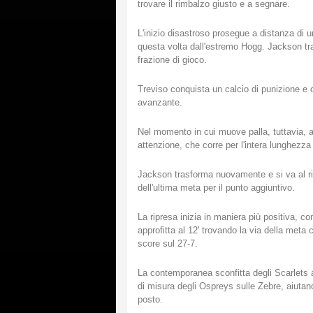
trovare il rimbalzo giusto e a segnare.
L'inizio disastroso prosegue a distanza di 
questa volta dall'estremo Hogg. Jackson tras
frazione di gioco.
Treviso conquista un calcio di punizione e 
avanzante.
Nel momento in cui muove palla, tuttavia, a
attenzione, che corre per l'intera lunghezz
Jackson trasforma nuovamente e si va al rip
dell'ultima meta per il punto aggiuntivo.
La ripresa inizia in maniera più positiva, c
approfitta al 12' trovando la via della meta
score sul 27-7.
La contemporanea sconfitta degli Scarlets a B
di misura degli Ospreys sulle Zebre, aiutano
posto.