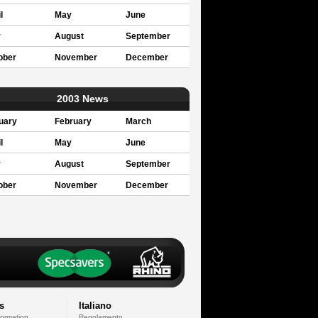
l
May
June
y
August
September
ober
November
December
2003 News
uary
February
March
l
May
June
y
August
September
ober
November
December
s
Italiano
formation
Regolamento