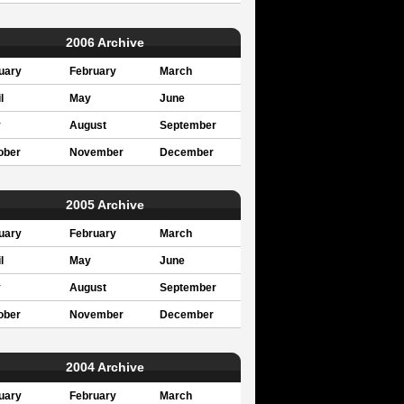
2006 Archive
uary
February
March
l
May
June
y
August
September
ober
November
December
2005 Archive
uary
February
March
l
May
June
y
August
September
ober
November
December
2004 Archive
uary
February
March