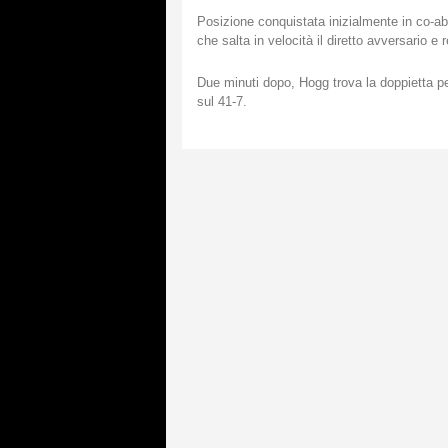
Posizione conquistata inizialmente in co-abi
che salta in velocità il diretto avversario e 
Due minuti dopo, Hogg trova la doppietta per
sul 41-7.