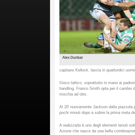
Alex Dunbar
capitano Kellock, lascia in quattordici uom
Gioco tattico, soprattutto in mano ai padroni
handling. Franco Smith opta per il cambio 
mischia ad otto.
Al 20' nuovamente Jackson dalla piazzola por
pochi minuti dopo a subire la prima meta de
A realizzarla è uno degli elementi tenuti 
Azione che nasce da una bella combinazione