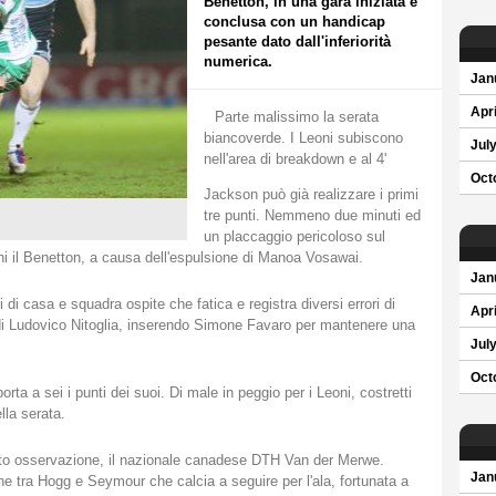
Benetton, in una gara iniziata e
conclusa con un handicap
pesante dato dall'inferiorità
numerica.
Jan
Apri
Parte malissimo la serata
biancoverde. I Leoni subiscono
Jul
nell'area di breakdown e al 4'
Oct
Jackson può già realizzare i primi
tre punti. Nemmeno due minuti ed
un placcaggio pericoloso sul
ini il Benetton, a causa dell'espulsione di Manoa Vosawai.
Jan
 di casa e squadra ospite che fatica e registra diversi errori di
Apri
di Ludovico Nitoglia, inserendo Simone Favaro per mantenere una
Jul
Oct
ta a sei i punti dei suoi. Di male in peggio per i Leoni, costretti
lla serata.
sotto osservazione, il nazionale canadese DTH Van der Merwe.
Jan
 tra Hogg e Seymour che calcia a seguire per l'ala, fortunata a