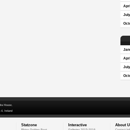
Apri
Jul
Oct
Jan
Apri
Jul
Oct
dra House,
 4, Ireland
Statzone
Interactive
About U
Rhino Golden Boot
Galleries 2015-2016
Contact In