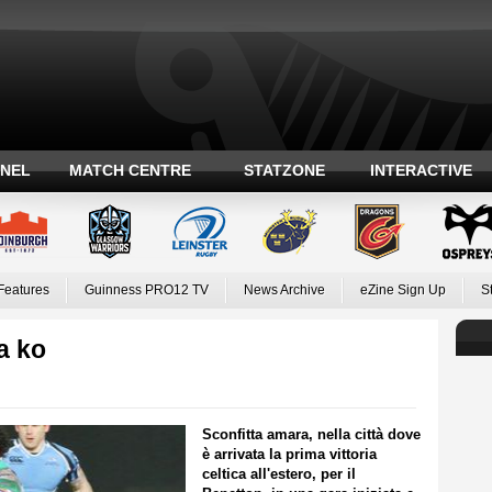
ANEL
MATCH CENTRE
STATZONE
INTERACTIVE
Features
Guinness PRO12 TV
News Archive
eZine Sign Up
S
a ko
Sconfitta amara, nella città dove
è arrivata la prima vittoria
celtica all'estero, per il