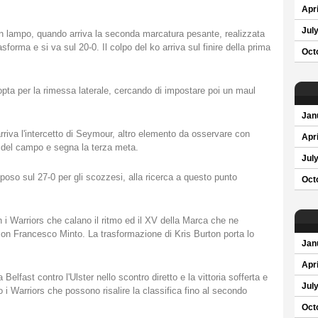
Apri
Jul
un lampo, quando arriva la seconda marcatura pesante, realizzata
forma e si va sul 20-0. Il colpo del ko arriva sul finire della prima
Oct
opta per la rimessa laterale, cercando di impostare poi un maul
Jan
rriva l'intercetto di Seymour, altro elemento da osservare con
Apri
a del campo e segna la terza meta.
Jul
oso sul 27-0 per gli scozzesi, alla ricerca a questo punto
Oct
on i Warriors che calano il ritmo ed il XV della Marca che ne
 con Francesco Minto. La trasformazione di Kris Burton porta lo
Jan
Apri
elfast contro l'Ulster nello scontro diretto e la vittoria sofferta e
Jul
 i Warriors che possono risalire la classifica fino al secondo
Oct