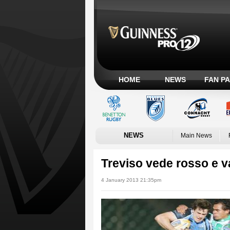
HOME
NEWS
FAN P
NEWS
Main News
Treviso vede rosso e v
4 January 2013 21:35pm