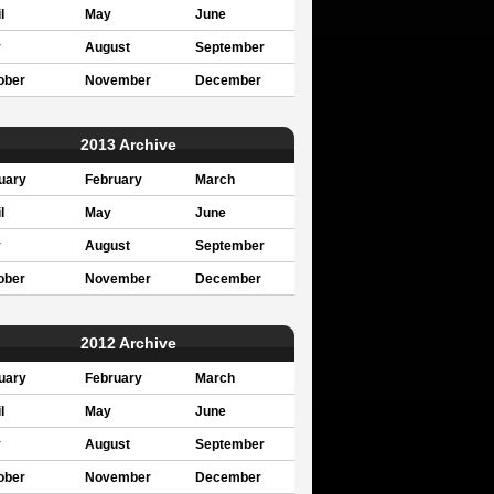
l
May
June
y
August
September
ober
November
December
2013 Archive
uary
February
March
l
May
June
y
August
September
ober
November
December
2012 Archive
uary
February
March
l
May
June
y
August
September
ober
November
December