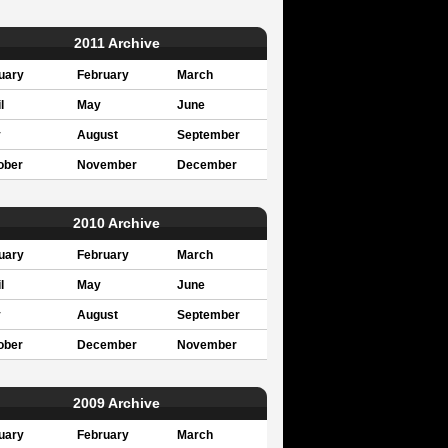
2011 Archive
uary
February
March
l
May
June
y
August
September
ober
November
December
2010 Archive
uary
February
March
l
May
June
y
August
September
ober
December
November
2009 Archive
uary
February
March