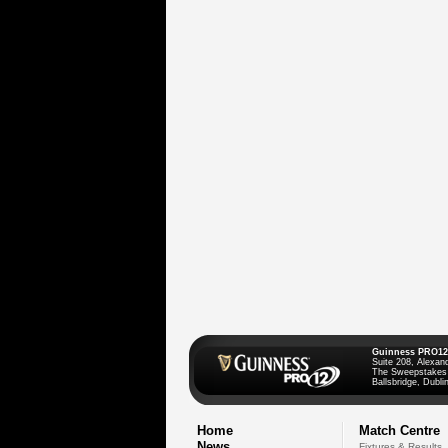
Guinness PRO12
Suite 208, Alexan
The Sweepstakes
Ballsbridge, Dublin
Home
Match Centre
News
Fixtures & Results