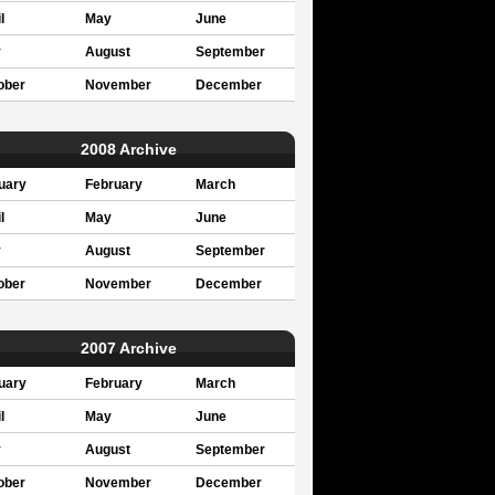
l
May
June
y
August
September
ober
November
December
2008 Archive
uary
February
March
l
May
June
y
August
September
ober
November
December
2007 Archive
uary
February
March
l
May
June
y
August
September
ober
November
December