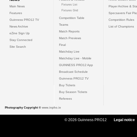
Fixtures List
Main News
Player Archive & Sta
Fixtures Grid
Features
Specsavers Fair Pl
Competition Table
Guinness PRO12 TV
Competition Rules
Teams
News Archive
List of Champions
Match Reports
eZine Sign Up
Match Previews
Stay Connected
Final
Site Search
Matchday Live
Matchday Live - Mobile
GUINNESS PRO12 App
Broadcast Schedule
Guinness PRO12 TV
Buy Tickets
Buy Season Tickets
Referees
Photography Copyright ©
www.inpho.ie
© 2026 Guinness PRO12
Legal notice