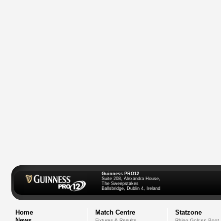
Guinness PRO12
Suite 208, Alexandra House,
The Sweepstakes
Ballsbridge, Dublin 4, Ireland
Home
Match Centre
Statzone
News
Fixtures & Results
Rhino Golden Boot