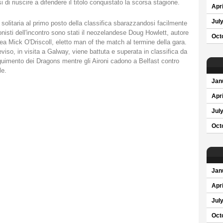
 di riuscire a difendere il titolo conquistato la scorsa stagione.
Apri
Jul
n solitaria al primo posto della classifica sbarazzandosi facilmente
sti dell'incontro sono stati il neozelandese Doug Howlett, autore
Oct
ea Mick O'Driscoll, eletto man of the match al termine della gara.
reviso, in visita a Galway, viene battuta e superata in classifica da
guimento dei Dragons mentre gli Aironi cadono a Belfast contro
le.
Jan
Apri
Jul
Oct
Jan
Apri
Jul
Oct