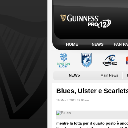
HOME
NEWS
FAN P
NEWS
Main News
Blues, Ulster e Scarlets
16 March 2011 09:06am
mentre la lotta per il quarto posto è anc