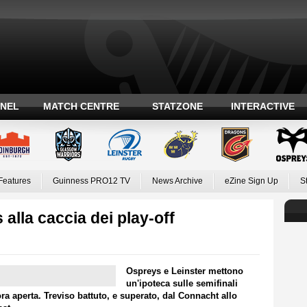
ANEL
MATCH CENTRE
STATZONE
INTERACTIVE
Features
Guinness PRO12 TV
News Archive
eZine Sign Up
S
 alla caccia dei play-off
Ospreys e Leinster mettono
un'ipoteca sulle semifinali
ora aperta. Treviso battuto, e superato, dal Connacht allo