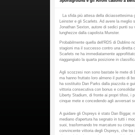
Sportsground e gli Aironi cadono a Belfa
La sfida più attesa della diciassettesima 
Leinster e gli Scarlets. Ad avere la meglio s
Jonathan Sexton, autore di sedici punti su
lunghezze dalla capolista Munster.
Probabilmente quella dell'RDS di Dublino non
stagioni ma il successo contro una diretta c
Scarlets ne ha immediatamente approfittato C
riaggangiato la quarta posizione in classific
Agli scozzesi non sono bastate le mete di Dav
ma hanno fruttato loro almeno il punto di b
ha sostituito Dan Parks dalla piazzola e gui
vittoria consecutiva con bonus e consolidano 
Liberty Stadium, di fronte ai propri tifosi, 
cinque mete e concedendo agli avversari so
A guidare gli Ospreys è stato Dan Biggar, m
mediano d'apertura ha segnato in tutti i modi
suoi, trasformando tre marcature su cinque
convincente vittoria degli Ospreys, che tra