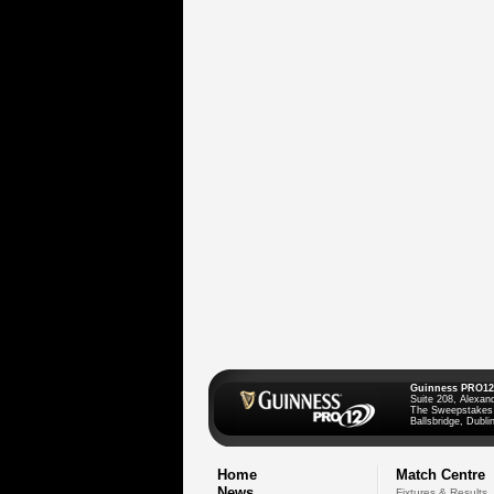
Guinness PRO12
Suite 208, Alexan
The Sweepstakes
Ballsbridge, Dublin
Home
Match Centre
News
Fixtures & Results