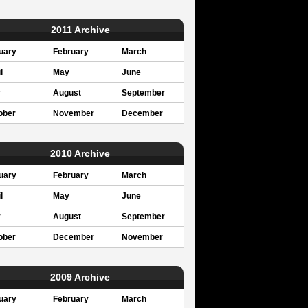
2011 Archive
uary
February
March
l
May
June
y
August
September
ober
November
December
2010 Archive
uary
February
March
l
May
June
y
August
September
ober
December
November
2009 Archive
uary
February
March