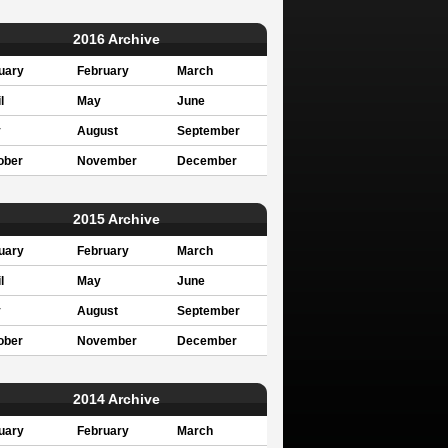
2016 Archive
uary
February
March
l
May
June
y
August
September
ober
November
December
2015 Archive
uary
February
March
l
May
June
y
August
September
ober
November
December
2014 Archive
uary
February
March