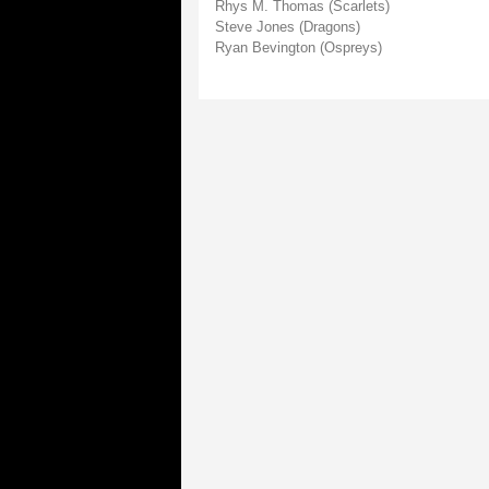
Rhys M. Thomas (Scarlets)
Steve Jones (Dragons)
Ryan Bevington (Ospreys)