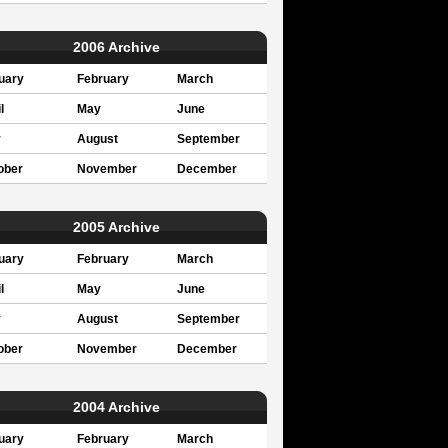
2006 Archive
uary
February
March
l
May
June
y
August
September
ober
November
December
2005 Archive
uary
February
March
l
May
June
y
August
September
ober
November
December
2004 Archive
uary
February
March