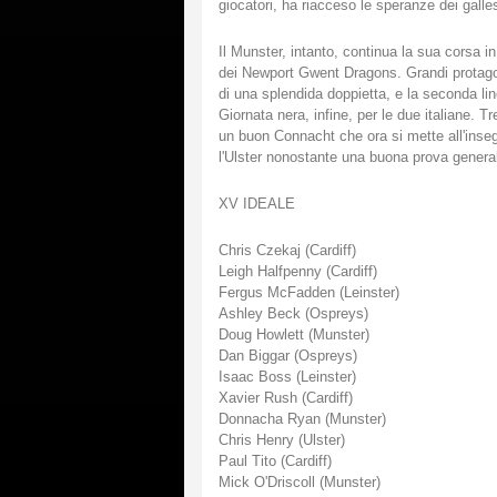
giocatori, ha riacceso le speranze dei gallesi
Il Munster, intanto, continua la sua corsa i
dei Newport Gwent Dragons. Grandi protagoni
di una splendida doppietta, e la seconda lin
Giornata nera, infine, per le due italiane. T
un buon Connacht che ora si mette all'inse
l'Ulster nonostante una buona prova genera
XV IDEALE
Chris Czekaj (Cardiff)
Leigh Halfpenny (Cardiff)
Fergus McFadden (Leinster)
Ashley Beck (Ospreys)
Doug Howlett (Munster)
Dan Biggar (Ospreys)
Isaac Boss (Leinster)
Xavier Rush (Cardiff)
Donnacha Ryan (Munster)
Chris Henry (Ulster)
Paul Tito (Cardiff)
Mick O'Driscoll (Munster)