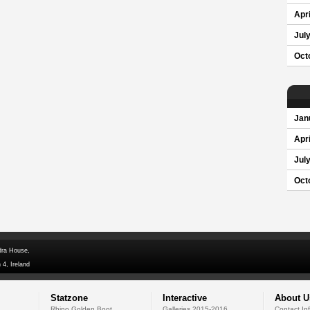
Apri
Jul
Oct
Jan
Apri
Jul
Oct
dra House,
 4, Ireland
Statzone
Interactive
About U
Rhino Golden Boot
Galleries 2015-2016
Contact In