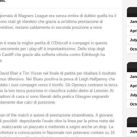
st.
giornata di Magners League era senza ombra di dubbio quella tra il
ono stati gli irlandesi che grazie a un'ottima prestazione di
Jan
 ventisei, restano saldamente in seconda posizione a nove
Apri
Jul
 è stata la miglior partita di O'Driscoll e compagni in questa
oncorrente per i play-off è importantissimo. Dello stop degli
Oct
ardiff che grazie alla sofferta vittoria contro Edinburgh ha
a.
id Blair e Tim Visser nel finale di partita per ribaltare il risultato
Jan
onus difensivo. Nei Blues positiva la prova di Leigh Halfpenny che
dato i suoi compagni verso il trionfo. Gli Opsreys centrano la terza
Apri
la loro terza posizione in classifica subito dietro al Leinster. Al
Jul
i padroni di casa si sono liberati della pratica Glasgow segnando
lamente due calci di punizione.
Oct
an of the match e autore di prestazione straordinaria. Il giovane
 possibili: depositando l'ovale oltre la linea per la prima meta dei
, realizzando un piazzato e mettendo a segno anche un drop. La
Jan
 infortuni e convocazioni in Nazionale non potevano contare su 16