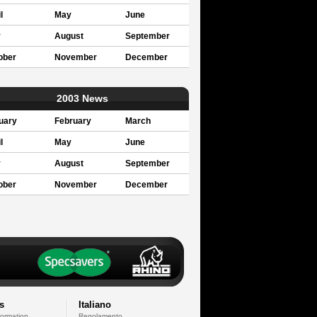
l
May
June
y
August
September
ober
November
December
2003 News
uary
February
March
l
May
June
y
August
September
ober
November
December
s
Italiano
formation
Regolamento