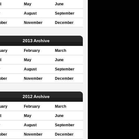
l
May
June
y
August
September
ober
November
December
2013 Archive
uary
February
March
l
May
June
y
August
September
ober
November
December
2012 Archive
uary
February
March
l
May
June
y
August
September
ober
November
December