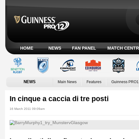
HOME
NEWS
FAN PANEL
MATCH CENTR
NEWS
Main News
Features
Guinness PRO1
In cinque a caccia di tre posti
16 March 2011 09:09am