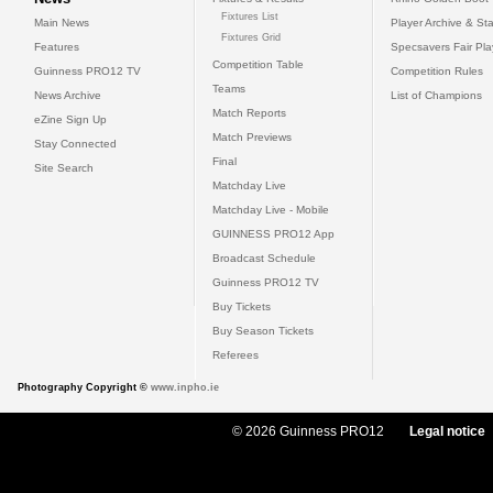
Fixtures List
Main News
Player Archive & Sta
Fixtures Grid
Features
Specsavers Fair Pl
Competition Table
Guinness PRO12 TV
Competition Rules
Teams
News Archive
List of Champions
Match Reports
eZine Sign Up
Match Previews
Stay Connected
Final
Site Search
Matchday Live
Matchday Live - Mobile
GUINNESS PRO12 App
Broadcast Schedule
Guinness PRO12 TV
Buy Tickets
Buy Season Tickets
Referees
Photography Copyright ©
www.inpho.ie
© 2026 Guinness PRO12
Legal notice