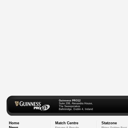
Guinness PRO12
Suite 208, Alexandra House,
The Sweepstakes
Ballsbridge, Dublin 4, Ireland
Home
Match Centre
Statzone
News
Fixtures & Results
Rhino Golden Boot