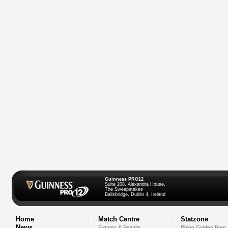
Guinness PRO12
Suite 208, Alexandra House,
The Sweepstakes
Ballsbridge, Dublin 4, Ireland
Home
Match Centre
Statzone
News
Fixtures & Results
Rhino Golden Boot