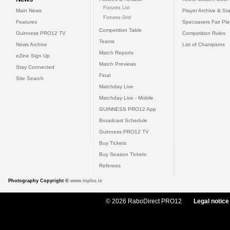
Fixtures List
Main News
Player Archive & Sta
Fixtures Grid
Features
Specsavers Fair Pl
Competition Table
Guinness PRO12 TV
Competition Rules
Teams
News Archive
List of Champions
Match Reports
eZine Sign Up
Match Previews
Stay Connected
Final
Site Search
Matchday Live
Matchday Live - Mobile
GUINNESS PRO12 App
Broadcast Schedule
Guinness PRO12 TV
Buy Tickets
Buy Season Tickets
Referees
Photography Copyright ©
www.inpho.ie
© 2026 RaboDirect PRO12
Legal notice