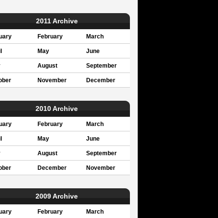
2011 Archive
uary
February
March
l
May
June
y
August
September
ober
November
December
2010 Archive
uary
February
March
l
May
June
y
August
September
ober
December
November
2009 Archive
uary
February
March