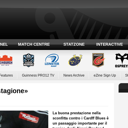
ANEL
MATCH CENTRE
STATZONE
INTERACTIVE
Features
Guinness PRO12 TV
News Archive
eZine Sign Up
S
stagione»
La buona prestazione nella
sconfitta contro i Cardff Blues è
un passaggio importante per il