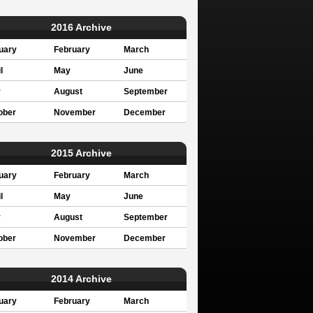
2016 Archive
uary
February
March
l
May
June
y
August
September
ober
November
December
2015 Archive
uary
February
March
l
May
June
y
August
September
ober
November
December
2014 Archive
uary
February
March