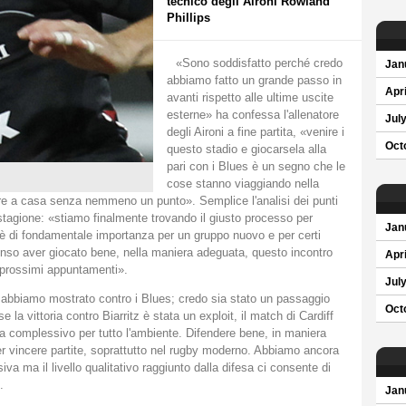
tecnico degli Aironi Rowland
Phillips
«Sono soddisfatto perché credo
Jan
abbiamo fatto un grande passo in
Apri
avanti rispetto alle ultime uscite
esterne» ha confessa l'allenatore
Jul
degli Aironi a fine partita, «venire i
Oct
questo stadio e giocarsela alla
pari con i Blues è un segno che le
cose stanno viaggiando nella
are a casa senza nemmeno un punto». Semplice l'analisi dei punti
 stagione: «stiamo finalmente trovando il giusto processo per
Jan
o è di fondamentale importanza per un gruppo nuovo e per certi
enso aver giocato bene, nella maniera adeguata, questo incontro
Apri
ei prossimi appuntamenti».
Jul
abbiamo mostrato contro i Blues; credo sia stato un passaggio
Oct
la vittoria contro Biarritz è stata un exploit, il match di Cardiff
a complessivo per tutto l'ambiente. Difendere bene, in maniera
er vincere partite, soprattutto nel rugby moderno. Abbiamo ancora
iva ma il livello qualitativo raggiunto dalla difesa ci consente di
.
Jan