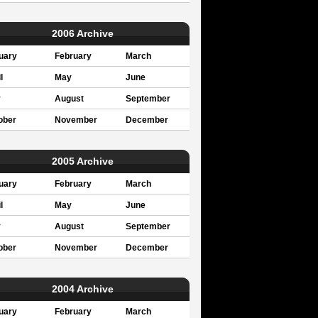
2006 Archive
uary
February
March
l
May
June
y
August
September
ober
November
December
2005 Archive
uary
February
March
l
May
June
y
August
September
ober
November
December
2004 Archive
uary
February
March