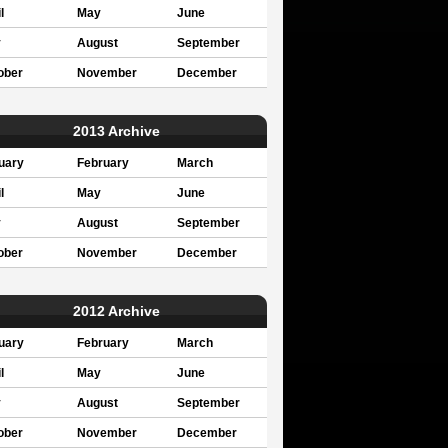
l
May
June
y
August
September
ober
November
December
2013 Archive
uary
February
March
l
May
June
y
August
September
ober
November
December
2012 Archive
uary
February
March
l
May
June
y
August
September
ober
November
December