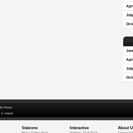
Apri
Jul
Oct
Jan
Apri
Jul
Oct
dra House,
 4, Ireland
Statzone
Interactive
About U
Rhino Golden Boot
Galleries 2015-2016
Contact In