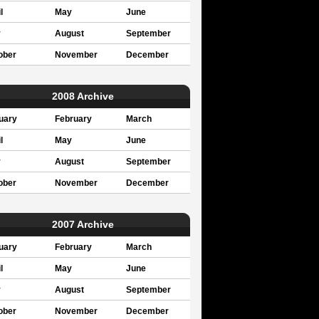
l
May
June
y
August
September
ober
November
December
2008 Archive
uary
February
March
l
May
June
y
August
September
ober
November
December
2007 Archive
uary
February
March
l
May
June
y
August
September
ober
November
December