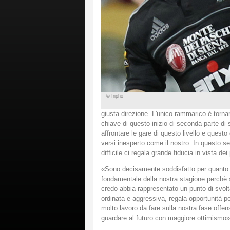
© Inpho
giusta direzione. L'unico rammarico è torn
chiave di questo inizio di seconda parte di
affrontare le gare di questo livello e quest
versi inesperto come il nostro. In questo s
difficile ci regala grande fiducia in vista d
«Sono decisamente soddisfatto per quanto 
fondamentale della nostra stagione perchè se 
credo abbia rappresentato un punto di svolt
ordinata e aggressiva, regala opportunità p
molto lavoro da fare sulla nostra fase offens
guardare al futuro con maggiore ottimismo»