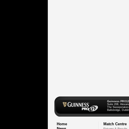
Guinness PRO12
Suite 208, Alexan
The Sweepstakes
Ballsbridge, Dublin
Home
Match Centre
News
Fixtures & Results