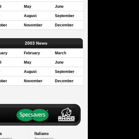
l
May
June
y
August
September
ober
November
December
2003 News
uary
February
March
l
May
June
y
August
September
ober
November
December
s
Italiano
formation
Regolamento