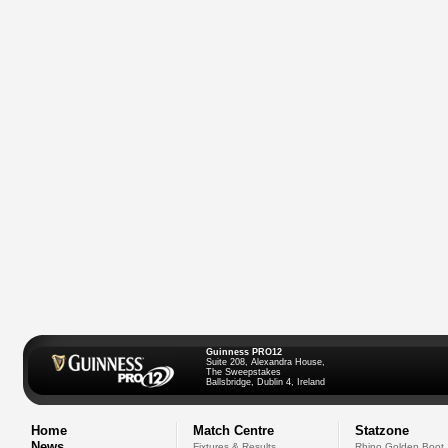
Guinness PRO12
Suite 208, Alexandra House,
The Sweepstakes
Ballsbridge, Dublin 4, Ireland
Home
Match Centre
Statzone
News
Fixtures & Results
Rhino Golden Boot