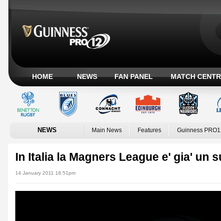
HOME
NEWS
FAN PANEL
MATCH CENTR
NEWS
Main News
Features
Guinness PRO1
In Italia la Magners League e' gia' un
14 January 2011 18:51pm