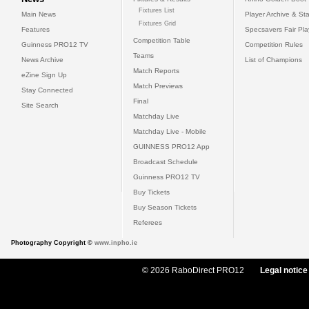
Fixtures List
Main News
Player Archive & Sta
Fixtures Grid
Features
Specsavers Fair Pl
Competition Table
Guinness PRO12 TV
Competition Rules
Teams
News Archive
List of Champions
Match Reports
eZine Sign Up
Match Previews
Stay Connected
Final
Site Search
Matchday Live
Matchday Live - Mobile
GUINNESS PRO12 App
Broadcast Schedule
Guinness PRO12 TV
Buy Tickets
Buy Season Tickets
Referees
Photography Copyright ©
www.inpho.ie
© 2026 RaboDirect PRO12
Legal notice