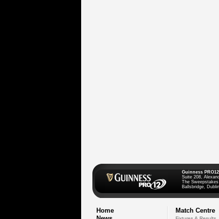
Guinness PRO12
Suite 208, Alexan
The Sweepstakes
Ballsbridge, Dublin
Home
Match Centre
News
Fixtures & Results