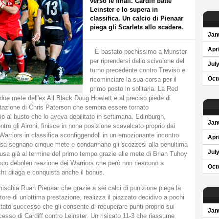
verso le finali. Cardiff batte
Leinster e lo supera in
classifica. Un calcio di Pienaar
piega gli Scarlets allo scadere.
Jan
Apri
È bastato pochissimo a Munster
per riprendersi dallo scivolone del
Jul
turno precedente contro Treviso e
ricominciare la sua corsa per il
Oct
primo posto in solitaria. La Red
due mete dell'ex All Black Doug Howlett e al preciso piede di
tazione di Chris Paterson che sembra essere tornato
nio al busto che lo aveva debilitato in settimana. Edinburgh,
Jan
ro gli Aironi, finisce in nona posizione scavalcato proprio dai
Warriors in classifica sconfiggendoli in un emozionante incontro
Apri
casa segnano cinque mete e condannano gli scozzesi alla penultima
Jul
iusa già al termine del primo tempo grazie alle mete di Brian Tuhoy
ioco debolen reazione dei Warriors che però non riescono a
Oct
 dilaga e conquista anche il bonus.
mischia Ruan Pienaar che grazie a sei calci di punizione piega la
tore di un'ottima prestazione, realizza il piazzato decidivo a pochi
itato successo che gli consente di recuperare punti proprio sui
Jan
uccesso di Cardiff contro Leinster. Un risicato 11-3 che riassume