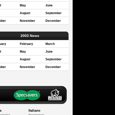
l
May
June
y
August
September
ober
November
December
2003 News
uary
February
March
l
May
June
y
August
September
ober
November
December
s
Italiano
formation
Regolamento