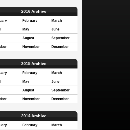
2016 Archive
uary
February
March
l
May
June
y
August
September
ober
November
December
2015 Archive
uary
February
March
l
May
June
y
August
September
ober
November
December
2014 Archive
uary
February
March