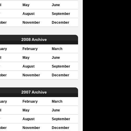
l
May
June
y
August
September
ober
November
December
2008 Archive
uary
February
March
l
May
June
y
August
September
ober
November
December
2007 Archive
uary
February
March
l
May
June
y
August
September
ober
November
December