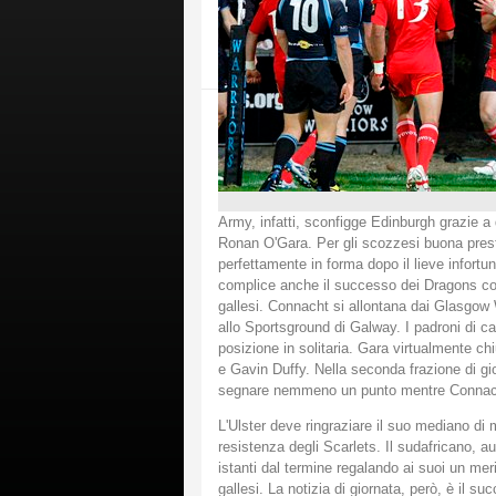
Army, infatti, sconfigge Edinburgh grazie a 
Ronan O'Gara. Per gli scozzesi buona pres
perfettamente in forma dopo il lieve infortu
complice anche il successo dei Dragons cont
gallesi. Connacht si allontana dai Glasgow 
allo Sportsground di Galway. I padroni di 
posizione in solitaria. Gara virtualmente ch
e Gavin Duffy. Nella seconda frazione di g
segnare nemmeno un punto mentre Connacht
L'Ulster deve ringraziare il suo mediano di 
resistenza degli Scarlets. Il sudafricano, au
istanti dal termine regalando ai suoi un mer
gallesi. La notizia di giornata, però, è il s