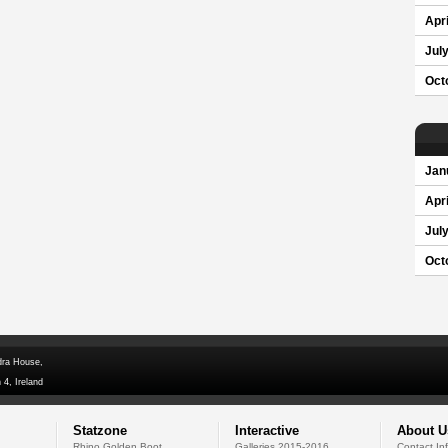
Apri
Jul
Oct
Jan
Apri
Jul
Oct
dra House,
 4, Ireland
Statzone
Interactive
About U
Rhino Golden Boot
Galleries 2015-2016
Contact In