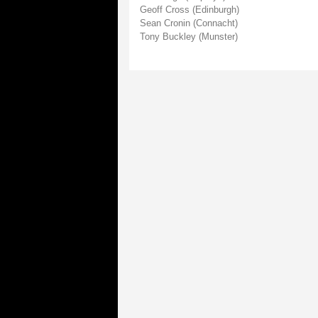
Geoff Cross (Edinburgh)
Sean Cronin (Connacht)
Tony Buckley (Munster)