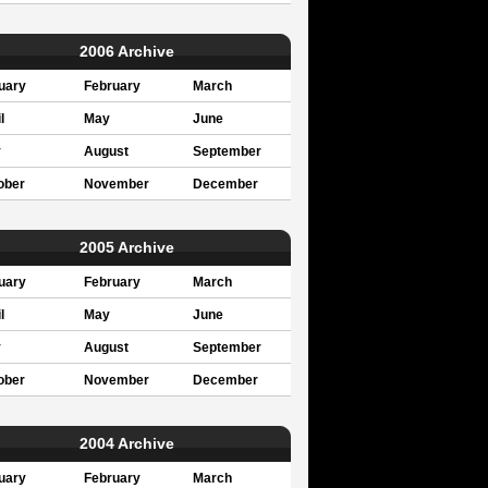
2006 Archive
uary
February
March
l
May
June
y
August
September
ober
November
December
2005 Archive
uary
February
March
l
May
June
y
August
September
ober
November
December
2004 Archive
uary
February
March