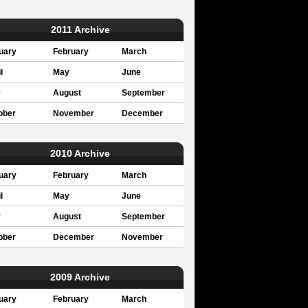
2011 Archive
uary
February
March
l
May
June
y
August
September
ober
November
December
2010 Archive
uary
February
March
l
May
June
y
August
September
ober
December
November
2009 Archive
uary
February
March