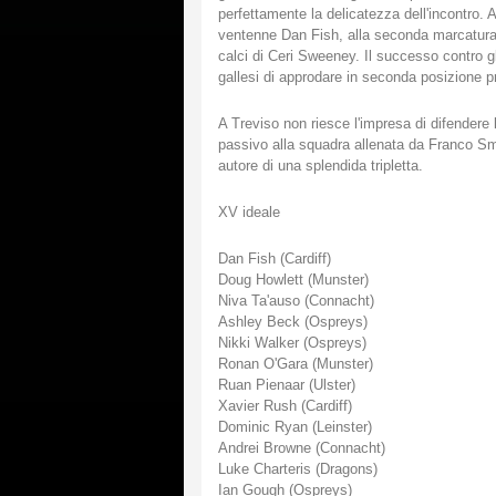
perfettamente la delicatezza dell'incontro. 
ventenne Dan Fish, alla seconda marcatura 
calci di Ceri Sweeney. Il successo contro g
gallesi di approdare in seconda posizione pr
A Treviso non riesce l'impresa di difendere
passivo alla squadra allenata da Franco Smit
autore di una splendida tripletta.
XV ideale
Dan Fish (Cardiff)
Doug Howlett (Munster)
Niva Ta'auso (Connacht)
Ashley Beck (Ospreys)
Nikki Walker (Ospreys)
Ronan O'Gara (Munster)
Ruan Pienaar (Ulster)
Xavier Rush (Cardiff)
Dominic Ryan (Leinster)
Andrei Browne (Connacht)
Luke Charteris (Dragons)
Ian Gough (Ospreys)