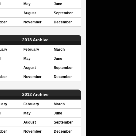
l
May
June
y
August
September
ober
November
December
2013 Archive
uary
February
March
l
May
June
y
August
September
ober
November
December
2012 Archive
uary
February
March
l
May
June
y
August
September
ober
November
December