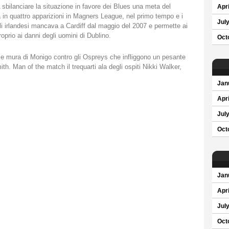
A sbilanciare la situazione in favore dei Blues una meta del
Apri
in quattro apparizioni in Magners League, nel primo tempo e i
Jul
li irlandesi mancava a Cardiff dal maggio del 2007 e permette ai
oprio ai danni degli uomini di Dublino.
Oct
 le mura di Monigo contro gli Ospreys che infliggono un pesante
h. Man of the match il trequarti ala degli ospiti Nikki Walker,
Jan
Apri
Jul
Oct
Jan
Apri
Jul
Oct