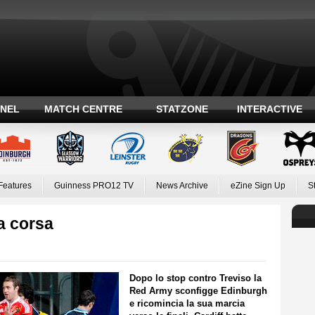
ANEL
MATCH CENTRE
STATZONE
INTERACTIVE
Features
Guinness PRO12 TV
News Archive
eZine Sign Up
S
a corsa
Dopo lo stop contro Treviso la
Red Army sconfigge Edinburgh
e ricomincia la sua marcia