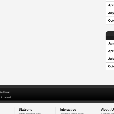
Apri
Jul
Oct
Jan
Apri
Jul
Oct
dra House,
 4, Ireland
Statzone
Interactive
About U
Rhino Golden Boot
Galleries 2015-2016
Contact In