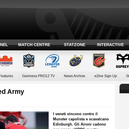
ANEL
MATCH CENTRE
STATZONE
INTERACTIVE
Features
Guinness PRO12 TV
News Archive
eZine Sign Up
S
Red Army
I veneti vincono contro il
Munster capolista e scavalcano
Edinburgh. Gli Aironi cadono