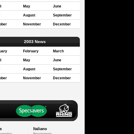
l
May
June
y
August
September
ober
November
December
2003 News
uary
February
March
l
May
June
y
August
September
ober
November
December
s
Italiano
formation
Regolamento