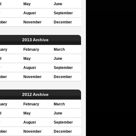
l
May
June
y
August
September
ober
November
December
2013 Archive
uary
February
March
l
May
June
y
August
September
ober
November
December
2012 Archive
uary
February
March
l
May
June
y
August
September
ober
November
December