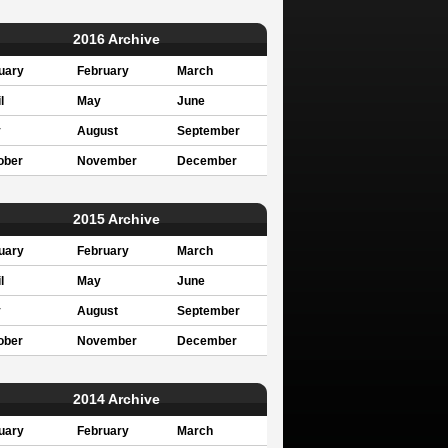
2016 Archive
uary
February
March
l
May
June
y
August
September
ober
November
December
2015 Archive
uary
February
March
l
May
June
y
August
September
ober
November
December
2014 Archive
uary
February
March