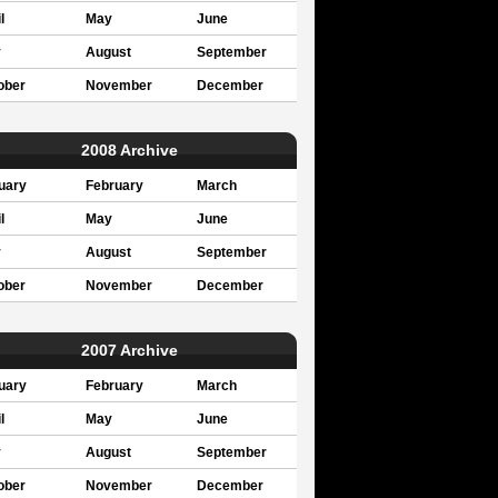
l
May
June
y
August
September
ober
November
December
2008 Archive
uary
February
March
l
May
June
y
August
September
ober
November
December
2007 Archive
uary
February
March
l
May
June
y
August
September
ober
November
December