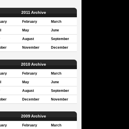
2011 Archive
uary
February
March
l
May
June
y
August
September
ober
November
December
2010 Archive
uary
February
March
l
May
June
y
August
September
ober
December
November
2009 Archive
uary
February
March