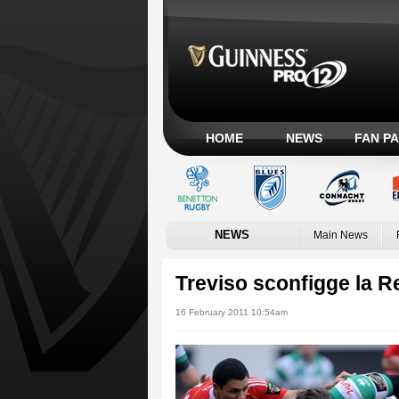
HOME
NEWS
FAN P
NEWS
Main News
Treviso sconfigge la 
16 February 2011 10:54am