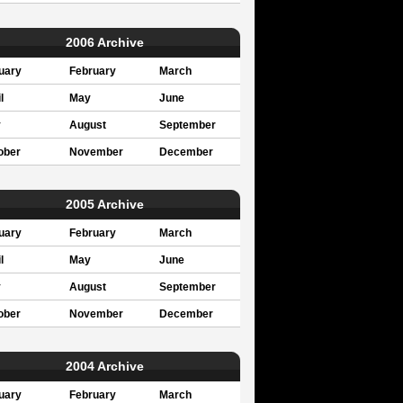
2006 Archive
uary
February
March
l
May
June
y
August
September
ober
November
December
2005 Archive
uary
February
March
l
May
June
y
August
September
ober
November
December
2004 Archive
uary
February
March