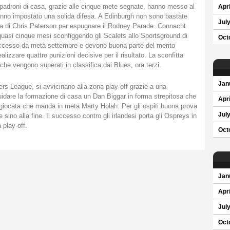
I padroni di casa, grazie alle cinque mete segnate, hanno messo al
Apri
 hanno impostato una solida difesa. A Edinburgh non sono bastate
Jul
za di Chris Paterson per espugnare il Rodney Parade. Connacht
quasi cinque mesi sconfiggendo gli Scalets allo Sportsground di
Oct
uccesso da metà settembre e devono buona parte del merito
ealizzare quattro punizioni decisive per il risultato. La sconfitta
che vengono superati in classifica dai Blues, ora terzi.
Jan
rs League, si avvicinano alla zona play-off grazie a una
 guidare la formazione di casa un Dan Biggar in forma strepitosa che
Apri
a giocata che manda in meta Marty Holah. Per gli ospiti buona prova
Jul
sino alla fine. Il successo contro gli irlandesi porta gli Ospreys in
 play-off.
Oct
Jan
Apri
Jul
Oct