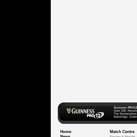
Guinness PRO12
Suite 208, Alexan
The Sweepstakes
Ballsbridge, Dublin
Home
Match Centre
News
Fixtures & Results