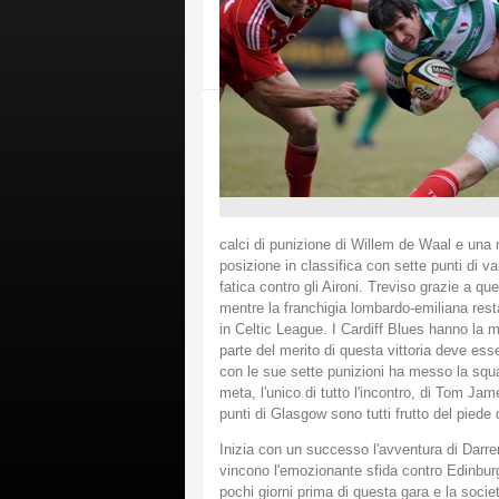
calci di punizione di Willem de Waal e un
posizione in classifica con sette punti di va
fatica contro gli Aironi. Treviso grazie a 
mentre la franchigia lombardo-emiliana resta 
in Celtic League. I Cardiff Blues hanno la 
parte del merito di questa vittoria deve ess
con le sue sette punizioni ha messo la squadr
meta, l'unico di tutto l'incontro, di Tom Jam
punti di Glasgow sono tutti frutto del piede
Inizia con un successo l'avventura di Dar
vincono l'emozionante sfida contro Edinburg
pochi giorni prima di questa gara e la socie