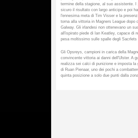
termine della stagione, al suo assistente. 
sicuro il risultato con largo anticipo e poi
l'ennesima meta di Tim Visser e la presen
torna alla vittoria in Magners League dopo 
Galway. Gli irlandesi non ottenevano un s
all'ispirato piede di Ian Keatley, capace di r
pesa moltissimo sulle spalle degli Sacrlets 
Gli Opsreys, campioni in carica della Magne
convincente vittoria ai danni dell'Ulster. A
realizza sei calci di punizione e imposta l
di Ruan Pienaar, uno dei pochi a combattere 
quinta posizione a solo due punti dalla zona