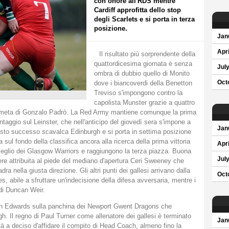
con onore all'RDS mentre
Cardiff approfitta dello stop
degli Scarlets e si porta in terza
posizione.
Jan
Apri
Il risultato più sorprendente della
quattordicesima giornata è senza
Jul
ombra di dubbio quello di Monito
dove i biancoverdi della Benetton
Oct
Treviso s'impongono contro la
capolista Munster grazie a quattro
a meta di Gonzalo Padrò. La Red Army mantiene comunque la prima
ntaggio sul Leinster, che nell'anticipo del giovedì sera s'impone a
Jan
questo successo scavalca Edinburgh e si porta in settima posizione
sul fondo della classifica ancora alla ricerca della prima vittoria
Apri
meglio dei Glasgow Warriors e raggiungono la terza piazza. Buona
Jul
ere attribuita al piede del mediano d'apertura Ceri Sweeney che
a nella giusta direzione. Gli altri punti dei gallesi arrivano dalla
Oct
es, abile a sfruttare un'indecisione della difesa avversaria, mentre i
 di Duncan Weir.
ren Edwards sulla panchina dei Newport Gwent Dragons che
h. Il regno di Paul Turner come allenatore dei gallesi è terminato
Jan
tà a deciso d'affidare il compito di Head Coach, almeno fino la