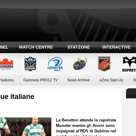
ANEL
MATCH CENTRE
STATZONE
INTERACTIVE
Features
Guinness PRO12 TV
News Archive
eZine Sign Up
S
ue italiane
La Benetton attende la capolista
Munster mentre gli Aiorni sono
impegnati al'RDS di Dublino nel