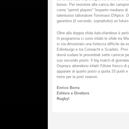
bonus. Per resistere alla carica dei campio
come "permit players" l'esperto mediano di 
talentuoso tallonatore Tommaso D'Apice. D
garantirsi (il secondo, soprattutto) un futur
Oltre alla doppia sfida italo-irlandese è pe
In programma ci sono infatti le sfide tra Warr
si sia dimostrato una fortezza difficile da e
Edimburgo e tra Connacht e Scarlets. Privi in
dovrà sudare le proverbiali sette camicie p
suo secondo posto. Il big match di giornata
Ospreys attendono infatti l'Ulster fresco d
appaiate al quarto posto a quota 33 punti e 
treno per la post season.
Enrico Borra
Editore e Direttore
Rugby!