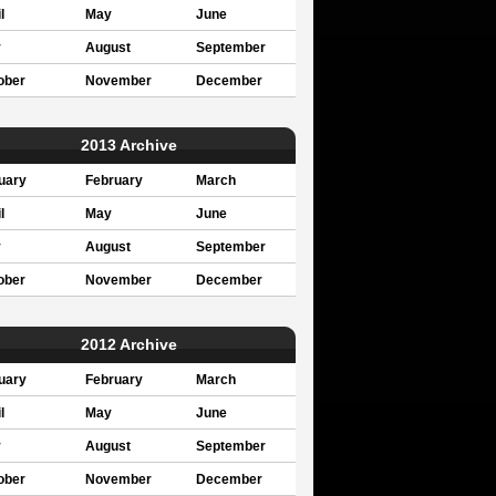
l
May
June
y
August
September
ober
November
December
2013 Archive
uary
February
March
l
May
June
y
August
September
ober
November
December
2012 Archive
uary
February
March
l
May
June
y
August
September
ober
November
December