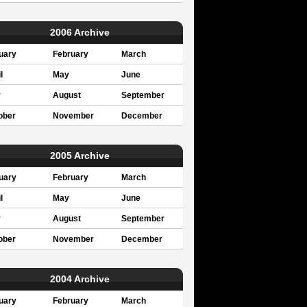
2006 Archive
uary
February
March
l
May
June
y
August
September
ober
November
December
2005 Archive
uary
February
March
l
May
June
y
August
September
ober
November
December
2004 Archive
uary
February
March