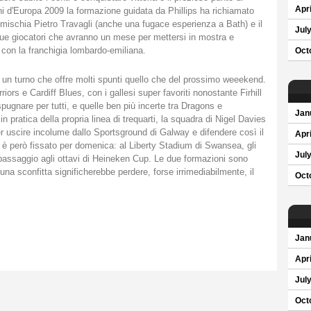
Apri
ni d'Europa 2009 la formazione guidata da Phillips ha richiamato
mischia Pietro Travagli (anche una fugace esperienza a Bath) e il
Jul
ue giocatori che avranno un mese per mettersi in mostra e
o con la franchigia lombardo-emiliana.
Oct
rò un turno che offre molti spunti quello che del prossimo weeekend.
iors e Cardiff Blues, con i gallesi super favoriti nonostante Firhill
spugnare per tutti, e quelle ben più incerte tra Dragons e
Jan
 pratica della propria linea di trequarti, la squadra di Nigel Davies
er uscire incolume dallo Sportsground di Galway e difendere così il
Apri
 è però fissato per domenica: al Liberty Stadium di Swansea, gli
Jul
i passaggio agli ottavi di Heineken Cup. Le due formazioni sono
una sconfitta significherebbe perdere, forse irrimediabilmente, il
Oct
Jan
Apri
Jul
Oct