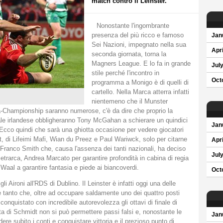
match contro il Leinster.
Nonostante l'ingombrante
presenza del più ricco e famoso
Jan
Sei Nazioni, impegnato nella sua
Apri
seconda giornata, torna la
Magners League. E lo fa in grande
Jul
stile perché l'incontro in
Oct
programma a Monigo è di quelli di
cartello. Nella Marca atterra infatti
nientemeno che il Munster
-Championship saranno numerose, c'è da dire che proprio la
le irlandese obbligheranno Tony McGahan a schierare un quindici
Jan
. Ecco quindi che sarà una ghiotta occasione per vedere giocatori
tt, di Lifeimi Mafi, Wian du Preez e Paul Wariwck, solo per citarne
Apri
 Franco Smith che, causa l'assenza dei tanti nazionali, ha deciso
Jul
trarca, Andrea Marcato per garantire profondità in cabina di regia
Waal a garantire fantasia e piede ai biancoverdi.
Oct
i Aironi all'RDS di Dublino. Il Leinster è infatti oggi una delle
tanto che, oltre ad occupare saldamente uno dei quattro posti
à conquistato con incredibile autorevolezza gli ottavi di finale di
ta di Schmidt non si può permettere passi falsi e, nonostante le
Jan
ere subito i conti e conquistare vittoria e il prezioso punto di