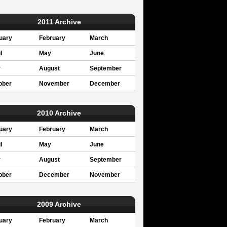
2011 Archive
uary
February
March
l
May
June
y
August
September
ober
November
December
2010 Archive
uary
February
March
l
May
June
y
August
September
ober
December
November
2009 Archive
uary
February
March