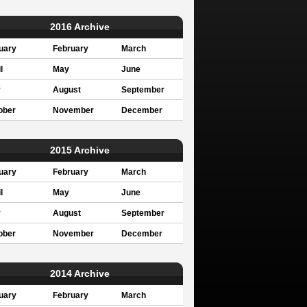
2016 Archive
uary
February
March
l
May
June
y
August
September
ober
November
December
2015 Archive
uary
February
March
l
May
June
y
August
September
ober
November
December
2014 Archive
uary
February
March