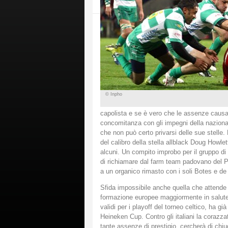
© Inpho
capolista e se è vero che le assenze causa
concomitanza con gli impegni della naziona
che non può certo privarsi delle sue stelle
del calibro della stella allblack Doug Howle
alcuni. Un compito improbo per il gruppo di
di richiamare dal farm team padovano del Pe
a un organico rimasto con i soli Botes e de 
Sfida impossibile anche quella che attende gl
formazione europee maggiormente in salute 
validi per i playoff del torneo celtico, ha gi
Heineken Cup. Contro gli italiani la corazza
tante assenze di prestigio, cercherà di chiud