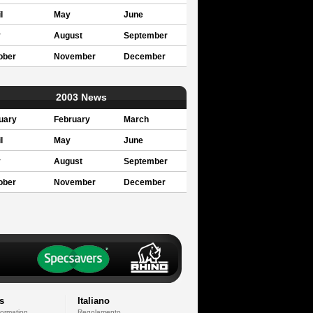
l
May
June
y
August
September
ober
November
December
2003 News
uary
February
March
l
May
June
y
August
September
ober
November
December
s
Italiano
formation
Regolamento