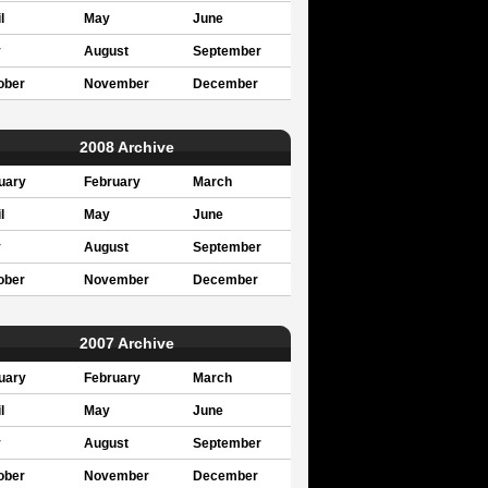
l
May
June
y
August
September
ober
November
December
2008 Archive
uary
February
March
l
May
June
y
August
September
ober
November
December
2007 Archive
uary
February
March
l
May
June
y
August
September
ober
November
December