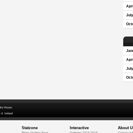
Apri
Jul
Oct
Jan
Apri
Jul
Oct
dra House,
 4, Ireland
Statzone
Interactive
About U
Rhino Golden Boot
Galleries 2015-2016
Contact In