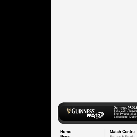
Guinness PRO12
Suite 208, Alexan
The Sweepstakes
Ballsbridge, Dublin
Home
Match Centre
News
Fixtures & Results