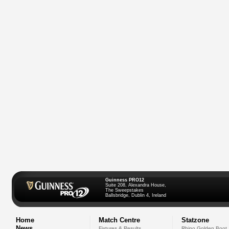
Guinness PRO12
Suite 208, Alexandra House,
The Sweepstakes
Ballsbridge, Dublin 4, Ireland
Home
Match Centre
Statzone
News
Fixtures & Results
Rhino Golden Boot