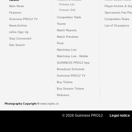
Fixtures List
Main News
Player Archive & Sta
Fixtures Grid
Features
Specsavers Fair Pl
Competition Table
Guinness PRO12 TV
Competition Rules
Teams
News Archive
List of Champions
Match Reports
eZine Sign Up
Match Previews
Stay Connected
Final
Site Search
Matchday Live
Matchday Live - Mobile
GUINNESS PRO12 App
Broadcast Schedule
Guinness PRO12 TV
Buy Tickets
Buy Season Tickets
Referees
Photography Copyright ©
www.inpho.ie
© 2026 Guinness PRO12
Legal notice